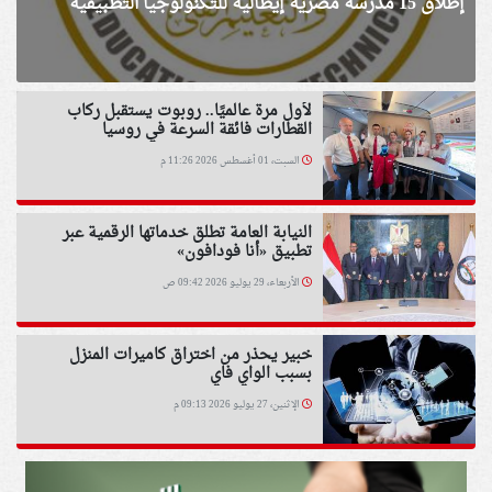
إطلاق 15 مدرسة مصرية إيطالية للتكنولوجيا التطبيقية
لأول مرة عالميًا.. روبوت يستقبل ركاب
القطارات فائقة السرعة في روسيا
السبت، 01 أغسطس 2026 11:26 م
النيابة العامة تطلق خدماتها الرقمية عبر
تطبيق «أنا فودافون»
الأربعاء، 29 يوليو 2026 09:42 ص
خبير يحذر من اختراق كاميرات المنزل
بسبب الواي فاي
الإثنين، 27 يوليو 2026 09:13 م