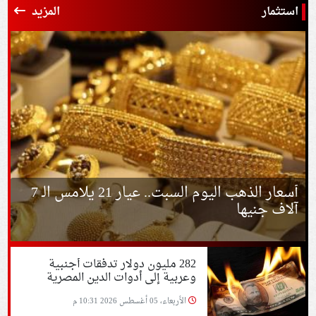
استثمار
المزيد
أسعار الذهب اليوم السبت.. عيار 21 يلامس الـ 7
آلاف جنيها
282 مليون دولار تدفقات أجنبية
وعربية إلى أدوات الدين المصرية
الأربعاء، 05 أغسطس 2026 10:31 م