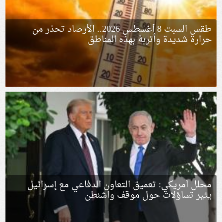
طقس السبت 8 أغسطس 2026.. الأرصاد تحذر من
حرارة شديدة وأتربة بهذه المناطق
محلل أمريكي: تعميق التعاون الدفاعي مع إسرائيل
يثير تساؤلات حول موقف واشنطن