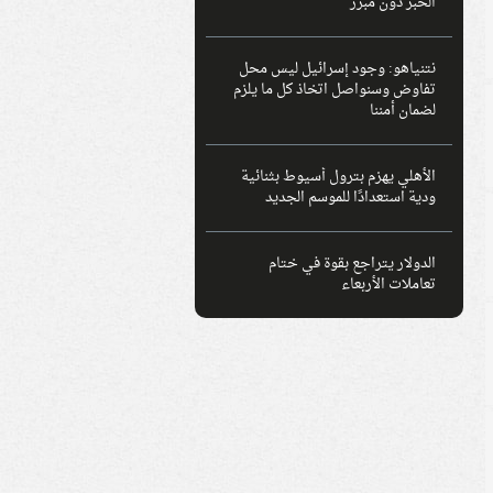
الخبز دون مبرر
نتنياهو: وجود إسرائيل ليس محل
تفاوض وسنواصل اتخاذ كل ما يلزم
لضمان أمننا
الأهلي يهزم بترول أسيوط بثنائية
ودية استعدادًا للموسم الجديد
الدولار يتراجع بقوة في ختام
تعاملات الأربعاء