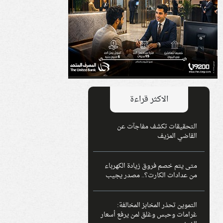
الاكثر قراءة
التحقيقات تكشف مفاجآت عن
القاضي المزيف
متى يتم خصم فروق زيادة الكهرباء
من عدادات الكارت؟.. مصدر يجيب
التموين تحذر المخابز المخالفة:
غرامات وحبس وغلق لمن يرفع أسعار