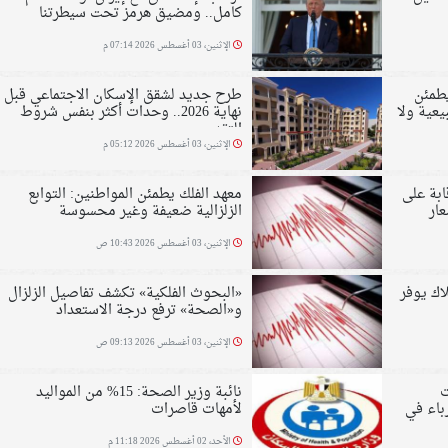
كامل.. ومضيق هرمز تحت سيطرتنا
الإثنين، 03 أغسطس 2026 07:14 م
يطمئن
طرح جديد لشقق الإسكان الاجتماعي قبل
يعية ولا
نهاية 2026.. وحدات أكثر بنفس شروط
التقديم
الإثنين، 03 أغسطس 2026 05:12 م
ابة على
معهد الفلك يطمئن المواطنين: التوابع
عار
الزلزالية ضعيفة وغير محسوسة
الإثنين، 03 أغسطس 2026 10:43 ص
اك يوفر
«البحوث الفلكية» تكشف تفاصيل الزلزال
و«الصحة» ترفع درجة الاستعداد
الإثنين، 03 أغسطس 2026 09:13 ص
ت
نائبة وزير الصحة: 15% من المواليد
باء في
لأمهات قاصرات
الأحد، 02 أغسطس 2026 11:18 م