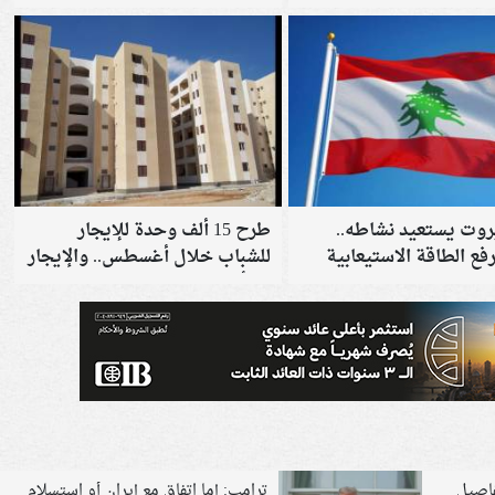
يروت يستعيد نشاطه..
طرح 15 ألف وحدة للإيجار
ع الطاقة الاستيعابية
للشباب خلال أغسطس.. والإيجار
يبدأ من 1500 جنيه
اصيل
ترامب: إما اتفاق مع إيران أو استسلام