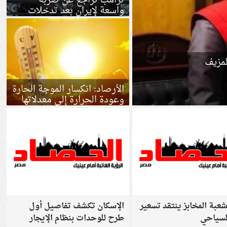
ترامب تراجع عن ضربة
واسعة لإيران بعد تدخلات
خليجية.. خبير يكشف
التفاصيل
لمزيف
الأرصاد: انكسار الموجة الحارة
وعودة الحرارة إلى معدلاتها
الطبيعية
عبة المخابز ينتقد تسعير
الإسكان تكشف تفاصيل أول
السياحي
طرح للوحدات بنظام الإيجار