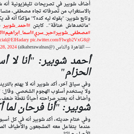
أضاف شوبير في تصريحات تليفزيونية أنه شا
بالاستغراب من تصرفاته تجاه مصطفى، متسائلً
وتابع شوبير: "بقوله ليه كده؟" مؤكدًا أنه قد يكو
"ماتخدهاش خناقة".. كابتن
#احمد_شوبير
يو
#مصطفى_شوبير
#حبر_سري
#اسما_ابراهيم
#ال
ial
@ElHadary
pic.twitter.com/Flwgb2VxG8
@Asmaaibrahem_
— القاهرة والناس (@alkaherawalnas)
28, 2024
أحمد شوبير: "أنا لا 
الحزام"
وفي سياق آخر، أكد شوبير أنه لا يهتم بالتري
ولا يستخدم أسلوب الهجوم الشخصي. وقال: 
وأضاف أنه يعتبر صراحته أحيانًا نقطة ضعف، م
شوبير: "أنا فرحان لما أ
وفي ختام حديثه، أكد شوبير أنه في كل أسبوع
عندما يتفاعل معه المشجعون والأطياف المخت