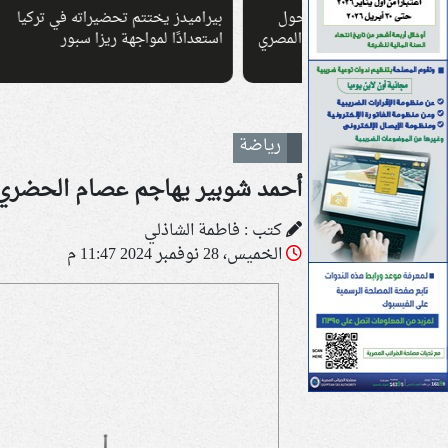
يحسم الجدل حول
بيراميدز يختتم تحضيراته في تركيا
حمزة 
م في الدوري المصري
استعدادًا لمواجهة ريزا سبور
برشلو
رياضة
أحمد شوبير يهاجم عصام الحضري 
كتب : فاطمة الشاذلي
الخميس، 28 نوفمبر 2024 11:47 م