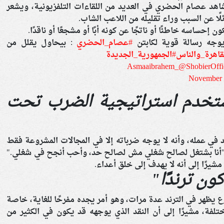
هد عصام الحضري في العديد من اللقاءات التلفزيونية، ويشعر
ا عن السبب وراء تقليله من اللاعب الشاب.
ن إحساسه خاطئًا أو ناتجًا عن كونه أبًا أو مشجعًا أو ناقدًا.
جه رسالة قوية لكابتن
#عصام_الحضري
: بيحاول يقلل من
قاهرة_والناس
#الجمهورية_الجديدة
@ShobierOffic
November 
أستخدم استراتيجية الضرب تحت
ند في عمله، وأنه لا يوجه ضرباته إلا في المجالات المشروعة فقط
"أنا بشتغل لصالح شغلي مش لصالح حد، وأحب أنجح في شغلي."
شيرًا إلى أنه لا يهدف إلى خلق أعداء.
كون ترندًا"
 يظهر في الترند عدة مرات، وهو أمر يجده مفرحًا للغاية، خاصة
لفة، مشيرًا إلى أن النقد الذي يوجهه قد يكون في الكثير من