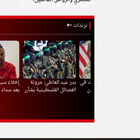
الحضري والرواس (تفاصيل)
ترندات
د «سنتكوم» يبحث في
بدر عبد العاطي: مرونة
إخلاء سبيل إبرا
ئيل تطورات إيران
الفصائل الفلسطينية بشأن
بعد سداد متجمد ا
ة وسط تحركات
السلاح تفتح الباب أمام
ض التصعيد
تنفيذ المرحلة الثانية