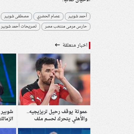
الأحيان صائبًا.
أحمد شوبير
عصام الحضري
مصطفى شوبير
حارس مرمى منتخب مصر
تصريحات أحمد شوبير
اخبار متعلقة
عموتة يوقف رحيل تريزيجيه..
شوبير 
والأهلي يتحرك لحسم ملف
الزمال
تجديد عقود نجومه