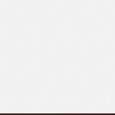
شنطن تواصل الضغط
حماس: مستعدون لتنفيذ
 إيران وتسعى لتعظيم
اتفاق غزة ونطالب
قات النفط عبر هرمز
واشنطن بإلزام إسرائيل
بتطبيقه