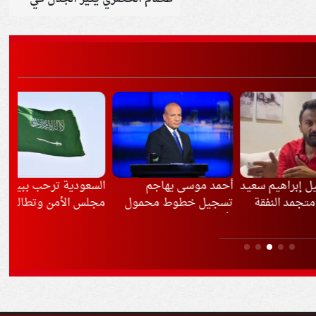
عزاء والدته
هيم سعيد
أحمد موسى يهاجم
السعودية ترحب ببيان
وا
لنفقة
تسجيل خطوط محمول
مجلس الأمن وتطالب
على
بأسماء المواطنين
بموقف حازم ضد هجمات
تدف
الحوثيين