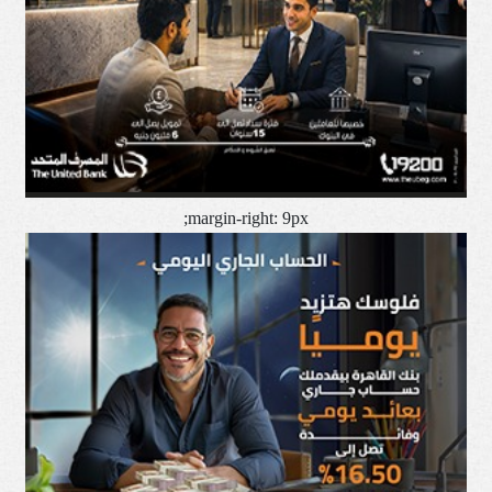
margin-right: 9px;