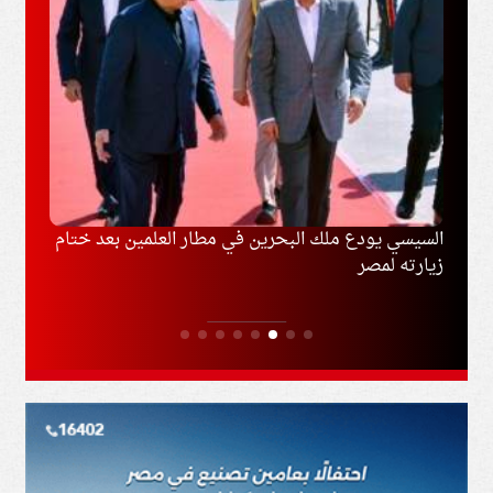
ل
السيسي يودع ملك البحرين في مطار العلمين بعد ختام
السعو
زيارته لمصر
المشت