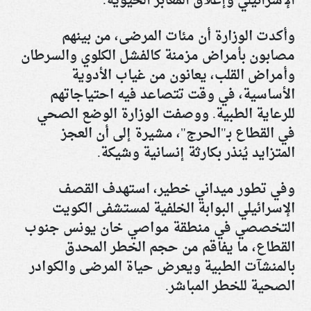
الإسرائيلي وإغلاق المعابر الحيوية
.
وأكدت الوزارة أن مئات المرضى، من بينهم
مصابون بأمراض مزمنة كالفشل الكلوي والسرطان
وأمراض القلب، يعانون من غياب الأدوية
الأساسية، في وقت تتصاعد فيه احتياجاتهم
للرعاية الطبية. ووصفت الوزارة الوضع الصحي
في القطاع بـ"الحرج"، مشيرة إلى أن العجز
المتزايد يُنذر بكارثة إنسانية وشيكة
.
وفي تطور ميداني خطير، استهدف القصف
الإسرائيلي البوابة الخلفية لمستشفى الكويت
التخصصي في منطقة مواصي خان يونس جنوب
القطاع، ما يفاقم من حجم الخطر المحدق
بالمنشآت الطبية ويعرض حياة المرضى والكوادر
الصحية للخطر المباشر
.