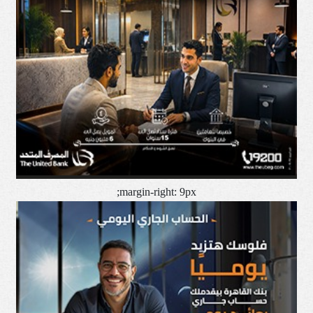
margin-right: 9px;