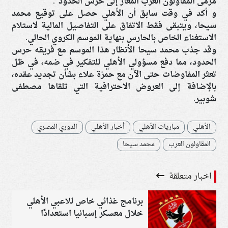
مرمى المقاولون العرب المُعار إلى حرس الحدود".
و أكد في وقت سابق أن الأهلي حصل على توقيع محمد
سيحا، ويتبقى فقط الاتفاق على التفاصيل المالية لاستلام
الاستغناء الخاص بالحارس بنهاية الموسم الكروي الحالي.
وقد جذب محمد سيحا الأنظار هذا الموسم مع فريقه حرس
الحدود، مما دفع مسؤولي الأهلي للتفكير في ضمه، في ظل
تعثر المفاوضات حتى الآن مع حمزة علاء بشأن تجديد عقده،
بالإضافة إلى العروض الاحترافية التي تلقاها مصطفى
شوبير.
الأهلي
مباريات الأهلي
أخبار الأهلي
الدوري المصري
المقاولون العرب
محمد سيحا
اخبار متعلقة
برنامج غذائي خاص للاعبي الأهلي
خلال معسكر إسبانيا استعدادًا
للموسم الجديد