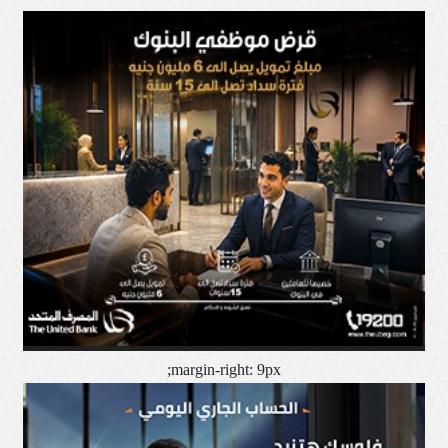
margin-right: 9px;