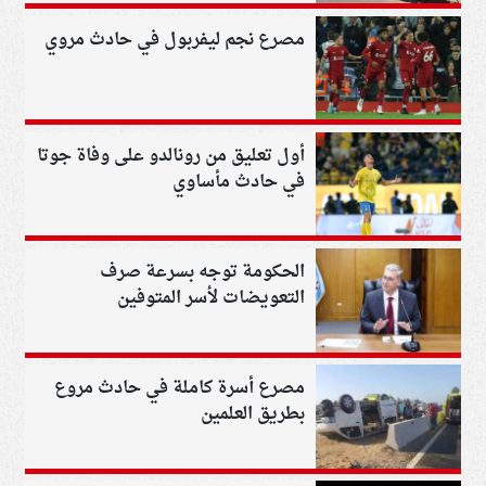
مصرع نجم ليفربول في حادث مروي
أول تعليق من رونالدو على وفاة جوتا
في حادث مأساوي
الحكومة توجه بسرعة صرف
التعويضات لأسر المتوفين
والمفقودين والمصابين في حادث
حفار جبل الزيت
مصرع أسرة كاملة في حادث مروع
بطريق العلمين