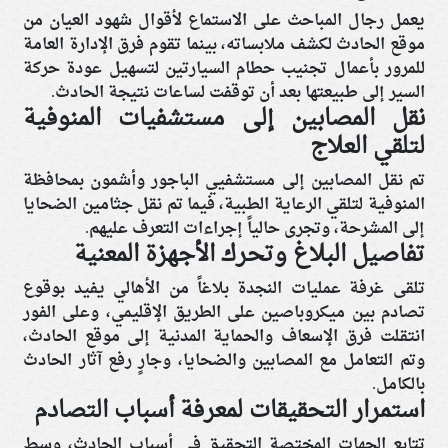
يعمل
رجال المباحث على الاستماع لأقوال شهود العيان
من
موقع الحادث لكشف ملابساته، بينما تقوم فرق
الإدارة العامة
للمرور
بأعمال
تجنيب حطام السيارتين
لتسهيل عودة حركة
السير إلى طبيعتها بعد أن توقفت
لساعات نتيجة الحادث
.
نقل المصابين إلى مستشفيات المنوفية
لتلقي العلاج
تم نقل
المصابين
إلى
مستشفيي الباجور وأشمون
بمحافظة
المنوفية لتلقي الرعاية الطبية، فيما تم
نقل جثامين الضحايا
إلى المشرحة
، وتجرى حالياً إجراءات التعرف عليهم.
تفاصيل البلاغ وتحرك الأجهزة المعنية
تلقى
غرفة عمليات النجدة
بلاغاً من الأهالي يفيد بوقوع
تصادم بين ميكروباصين على الطريق الإقليمي، وعلى الفور
انتقلت فرق الإسعاف والحماية المدنية
إلى موقع الحادث،
وتم التعامل مع المصابين والضحايا، وجارٍ
رفع آثار الحادث
بالكامل
.
استمرار التحقيقات لمعرفة أسباب التصادم
تتابع
الجهات المختصة التحقيق في أسباب الحادث
، وسط