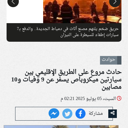
حريق ضخم يلتهم مصنع أثاث في دمياط الجديدة.. والدفع بـ7
ا
سيارات إطفاء للسيطرة على النيران
ا
حوادث
حادث مروع على الطريق الإقليمي بين
سيارتين ميكروباص يسفر عن 9 وفيات و10
مصابين
السبت، 05 يوليو 2025 02:21 م
مشاركة