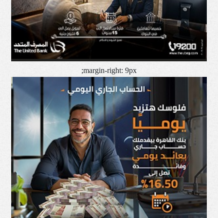
margin-right: 9px;