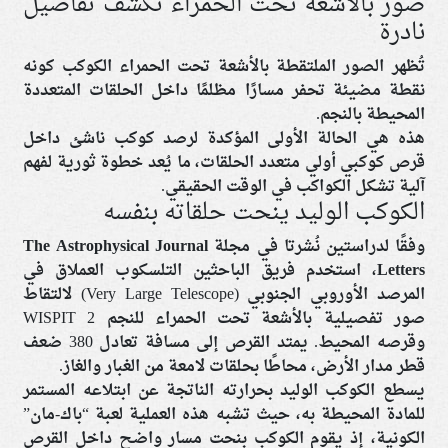
صور بالأشعة تحت الحمراء تكشف تفاصيل
نادرة
تُظهر الصور الملتقطة بالأشعة تحت الحمراء الكوكب كونه
نقطة مضيئة تحفر مسارًا مظلمًا داخل الحلقات المتعددة
المحيطة بالنجم.
هذه هي الحالة الأولى المؤكدة لرصد كوكب ناشئ داخل
قرص كوكبي أولي متعدد الحلقات، ما يُعد خطوة ثورية لفهم
آلية تشكل الكواكب في الوقت الحقيقي.
الكوكب الوليد ينحت حلقاته بنفسه
وفقًا لدراستين نُشرتا في مجلة
The Astrophysical Journal
Letters
، استخدم فريق الباحثين التلسكوب العملاق في
المرصد الأوروبي الجنوبي (Very Large Telescope) لالتقاط
صور تفصيلية بالأشعة تحت الحمراء للنجم WISPIT 2
وقرصه المحيط. يمتد القرص إلى مسافة تعادل 380 ضعف
قطر مدار الأرض، محاطًا بحلقات لامعة من الغبار والغاز.
يسطع الكوكب الوليد بحرارته الناتجة عن ابتلاعه المستمر
للمادة المحيطة به، حيث تشبه هذه العملية لعبة “باك-مان”
الكونية، إذ يقوم الكوكب بنحت مسار واضح داخل القرص