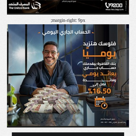
margin-right: 9px;