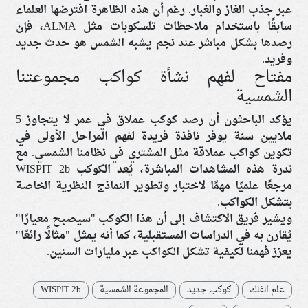
عبر جذب الغاز والغبار. رغم أن هذه الظاهرة افترضها العلماء
سابقًا باستخدام ملاحظات تلسكوبات مثل ALMA، فإن
رصدها بشكل مباشر عند نجم يشبه الشمس هو حدث جديد
وفريد.
مفتاح لفهم نشأة كواكب مجموعتنا
الشمسية
يؤكد الباحثون أن رصد كوكب عملاق في عمر لا يتجاوز 5
ملايين سنة يوفر نافذة فريدة لفهم المراحل الأولى في
تكوين كواكب عملاقة مثل المشتري في نظامنا الشمسي. مع
ندرة هذه المشاهدات المباشرة، يُعد الكوكب WISPIT 2b
مرجعًا علميًا مهمًا لاختبار وتطوير النماذج النظرية الخاصة
بتشكل الكواكب.
ويشير فريق الاكتشاف إلى أن هذا الكوكب "سيصبح معيارًا"
يُقارن به في الدراسات المستقبلية، كما أنه يمثل "مثالًا رائعًا"
يعزز فهمنا لكيفية تشكل الكواكب عبر مليارات السنين.
علم الفلك
كوكب جديد
المجموعة الشمسية
WISPIT 2b