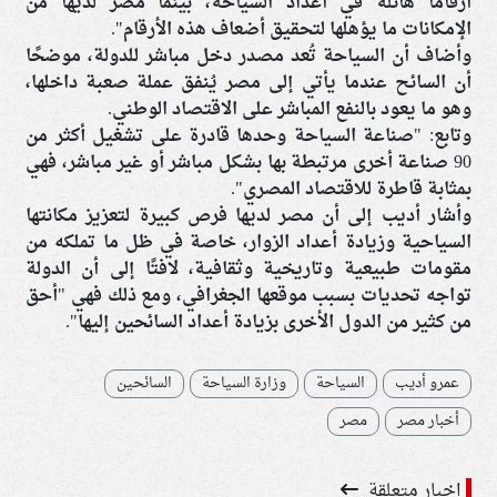
أرقامًا هائلة في أعداد السياحة، بينما مصر لديها من
الإمكانات ما يؤهلها لتحقيق أضعاف هذه الأرقام".
وأضاف أن السياحة تُعد مصدر دخل مباشر للدولة، موضحًا
أن السائح عندما يأتي إلى مصر يُنفق عملة صعبة داخلها،
وهو ما يعود بالنفع المباشر على الاقتصاد الوطني.
وتابع: "صناعة السياحة وحدها قادرة على تشغيل أكثر من
90 صناعة أخرى مرتبطة بها بشكل مباشر أو غير مباشر، فهي
بمثابة قاطرة للاقتصاد المصري".
وأشار أديب إلى أن مصر لديها فرص كبيرة لتعزيز مكانتها
السياحية وزيادة أعداد الزوار، خاصة في ظل ما تملكه من
مقومات طبيعية وتاريخية وثقافية، لافتًا إلى أن الدولة
تواجه تحديات بسبب موقعها الجغرافي، ومع ذلك فهي "أحق
من كثير من الدول الأخرى بزيادة أعداد السائحين إليها".
عمرو أديب
السياحة
وزارة السياحة
السائحين
أخبار مصر
مصر
اخبار متعلقة