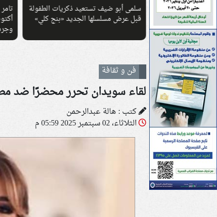
عيد ذكريات الطفولة
تامر حسني يشيع جثمان والده في
راغب 
الجديد «بنج كلي»
أكتوبر.. وتأجيل حفليه بالساحل الشمالي
كدة»
وجرش
فن و ثقافة
لقاء سويدان تحرر محضرًا ضد مط
كتب : هالة عبدالرحمن
الثلاثاء، 02 سبتمبر 2025 05:59 م