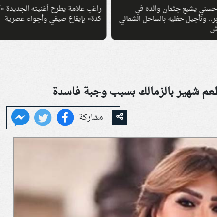
علامة يطرح أغنيته الجديدة «كدة
مهرجان القاهرة الدولي للفيلم القصير
 بإيقاع صيفي وأجواء عصرية
يعلن موعد دورته الثامنة في ديسمبر
2026
عم شهير بالزمالك بسبب وجبة فاسدة
مشاركة