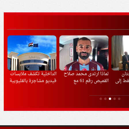
د صلاح
الداخلية تكشف ملابسات
إيران تدعم أي قرار يتخذه
«ا
رقم 61 مع
فيديو مشاجرة بالقليوبية
الفلسطينيون بشأن
سرع
مفاوضات غزة
بس