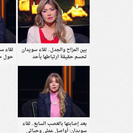
بين المزاح والجدل.. لقاء سويدان
لقاء س
تحسم حقيقة ارتباطها بأحد
حول حا
النجوم
العصب 
بعد إصابتها بالعصب السابع.. لقاء
سويدان: أواصل عملي وحياتي