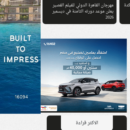
منة عدلي القيعي تكشف كواليس
في عيد ميلادها.. مح
«المفضل» مع عمرو دياب
هبة مجدي الفني وقصة
محسن
الاكثر قراءة