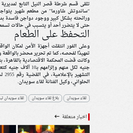
تلقى قسم شرطة قصر النيل التابع لمديرية أم
ورائحته بشكل كبير ووجود دواجن فاسدة بداخ
حتى لا يتضرر أحد أو يتسبب في حالات تسمم 
التحفظ على الطعام
وعلى الفور انتقلت أجهزة الأمن لمكان الو
تمهيدًا لفحصه، كما تم تحرير محضر بالواقعة 
جنيه لكل منهم وإلزا
الحلواني، وكيل الفنانة لقاء سويدان.
لقاء سويدان
بلاغ لقاء سويدان
لقاء سويدان تب
اخبار متعلقة