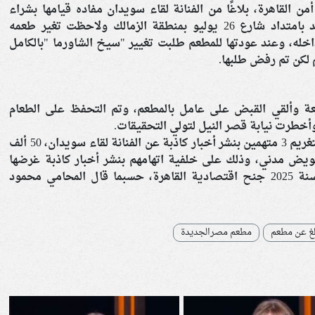
ن القاهرة، بلاغًا من الفنانة لقاء سويدان مفاده قيامها بشراء
“ساندوتش شاورما” من مطعم شهير يتواجد بامتداد شارع 26 يوليو بمنطقة الزمالك ولاحظت تغير طعمه
له، وعند عودتها للمطعم طلبت تغيير "سيخ الشاورما "بالكامل
لكن تم رفض طلبها.
اقعة وألقي القبض على عامل بالمطعم، وتم التحفظ على الطعام
وأخطرت نيابة قصر النيل لتولي التحقيقات.
وكانت قضت المحكمة الاقتصادية بالقاهرة، بتغريم 3 متهمين بنشر أخبار كاذبة عن الفنانة لقاء سويدان، 50 ألف
مهم بـ10 آلاف جنيه كتعويض مدني، وذلك على خلفية اتهامهم بنشر أخبار كاذبة غرضها
التشهير بالإعلامية، في القضية رقم 2955 لسنة 2025 جنح اقتصادية القاهرة، حسبما قال المحامي محمود
لغ عن مطعم
مطعم مصرالجديدة