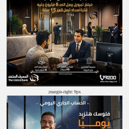
margin-right: 9px;