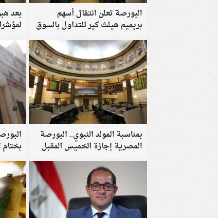
البورصة تعلن انتقال أسهم
بعد هب
بريميم هيلث كير للتداول بالسوق
لمؤشرا
الرئيسي
جلسات 
بمناسبة المولد النبوي.. البورصة
المصرية إجازة الخميس المقبل
بختام ت