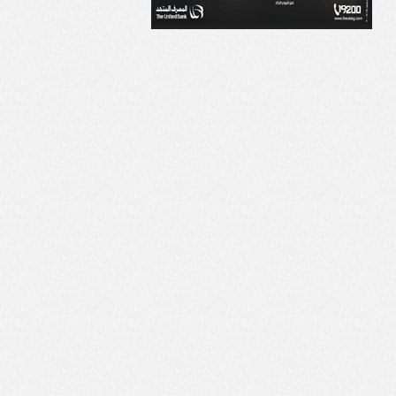
ط شخص انتحل صفة
الإمارات تدين استهداف
ف بوزارة الداخلية
ناقلة «أدنوك» في مضيق
صب على المواطنين
هرمز وتطالب بوقف
الهجمات