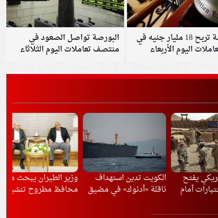
البورصة تربح 18 مليار جنيه في
البورصة تواصل الصعود في
املات اليوم الأربعاء
منتصف تعاملات اليوم الثلاثاء
يفتح
الكويت تدين استهداف
وزير الطيران يبحث مع
ضب
ت أمام
ناقلة «أدنوك» في مضيق
محافظ مطروح تنشيط
موظ
سريع
هرمز وتؤكد تضامنها مع
الحركة الجوية والسياحية
للن
الإمارات
بالمحافظة