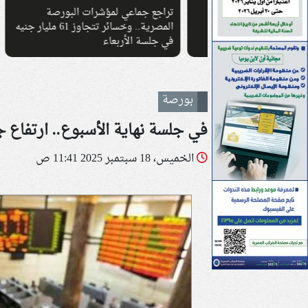
صعود وتدفع
تراجع جماعي لمؤشرات البورصة
ويات جديدة
المصرية.. وخسائر تتجاوز 61 مليار جنيه
بختا
في جلسة الأربعاء
للمؤ
بورصة
في جلسة نهاية الأسبوع.. ارتفاع
الخميس، 18 سبتمبر 2025 11:41 ص