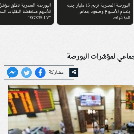
البورصة المصرية تربح 15 مليار جنيه
البورصة المصرية تطلق مؤشرًا جديدًا
م الأسبوع وصعود جماعي
للأسهم منخفضة التقلبات السعرية با
شرات
"EGX35-LV"
 جماعي لمؤشرات البورصة
مشاركة