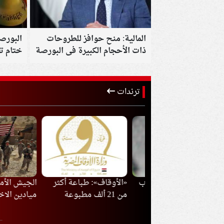
المالية: منح حوافز للطروحات
ذات الأحجام الكبيرة فى البورصة
ختام تع
ترندات
ب إفريقيا تفتح باب
«الأوقاف»: طباعة أكثر
الجيش الأمريكي 
دة أمام موسيماني
من 21 ألف مطبوعة
ميادين الاختبارا
افة هوجو بروس
ونموذج خلال يوليو لدعم
شركات السلاح لت
العمل المؤسسي
تطوير الصواريخ