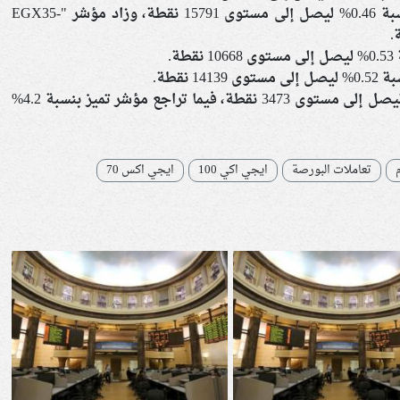
وقفز مؤشر "إيجي إكس 30 للعائد الكلي" بنسبة 0.46% ليصل إلى مستوى 15791 نقطة، وزاد مؤشر "EGX35-
وقفز مؤشر الشريعة الإسلامية بنسبة 0.62% ليصل إلى مستوى 3473 نقطة، فيما تراجع مؤشر تميز بنسبة 4.2%
تعاملات البورصة
ايجي اكي 100
ايجي اكس 70