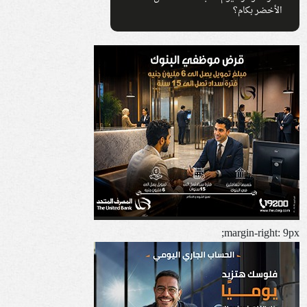
الأخضر بكام؟
margin-right: 9px;