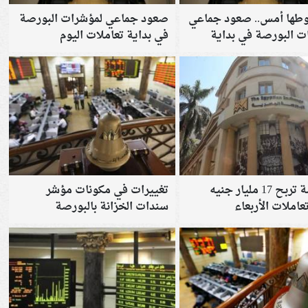
وطها أمس.. صعود جماعي
صعود جماعي لمؤشرات البورصة
ت البورصة في بداية
في بداية تعاملات اليوم
اليوم
البورصة تربح 17 مليار جنيه
تغييرات في مكونات مؤشر
عاملات الأربعاء
سندات الخزانة بالبورصة
المصرية