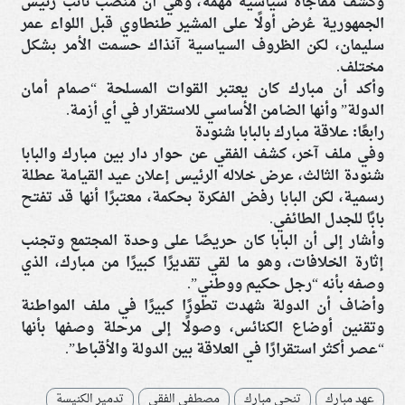
وكشف مفاجأة سياسية مهمة، وهي أن منصب نائب رئيس
الجمهورية عُرض أولًا على المشير طنطاوي قبل اللواء عمر
سليمان، لكن الظروف السياسية آنذاك حسمت الأمر بشكل
مختلف.
وأكد أن مبارك كان يعتبر القوات المسلحة “صمام أمان
الدولة” وأنها الضامن الأساسي للاستقرار في أي أزمة.
رابعًا: علاقة مبارك بالبابا شنودة
وفي ملف آخر، كشف الفقي عن حوار دار بين مبارك والبابا
شنودة الثالث، عرض خلاله الرئيس إعلان عيد القيامة عطلة
رسمية، لكن البابا رفض الفكرة بحكمة، معتبرًا أنها قد تفتح
بابًا للجدل الطائفي.
وأشار إلى أن البابا كان حريصًا على وحدة المجتمع وتجنب
إثارة الخلافات، وهو ما لقي تقديرًا كبيرًا من مبارك، الذي
وصفه بأنه “رجل حكيم ووطني”.
وأضاف أن الدولة شهدت تطورًا كبيرًا في ملف المواطنة
وتقنين أوضاع الكنائس، وصولًا إلى مرحلة وصفها بأنها
“عصر أكثر استقرارًا في العلاقة بين الدولة والأقباط”.
عهد مبارك
تنحي مبارك
مصطفي الفقي
تدمير الكنيسة