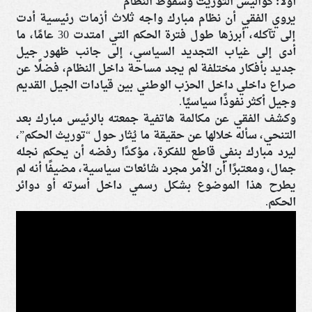
أولًا: كواليس التوريث وسقوط النظام
يروي الفقي أن نظام مبارك واجه ثلاث أزمات رئيسية أدت
إلى تآكله، أبرزها طول فترة الحكم التي امتدت 30 عامًا، ما
أدى إلى غياب التجديد السياسي، إلى جانب ظهور جيل
جديد بأفكار مختلفة لم يجد مساحة داخل النظام، فضلًا عن
صراع داخلي داخل الحزب الوطني بين قيادات الجيل القديم
وجيل أكثر نفوذًا سياسيًا.
وكشف الفقي عن مكالمة هاتفية جمعته بالرئيس مبارك بعد
التنحي، سأله خلالها عن حقيقة ما يُثار حول “توريث الحكم”،
ليرد مبارك بنفي قاطع للفكرة، مؤكدًا رفضه أن يحكم نجله
جمال، ومعتبرًا أن الأمر مجرد شائعات سياسية، مضيفًا أنه لم
يطرح هذا الموضوع بشكل رسمي داخل أسرته أو دوائر
الحكم.