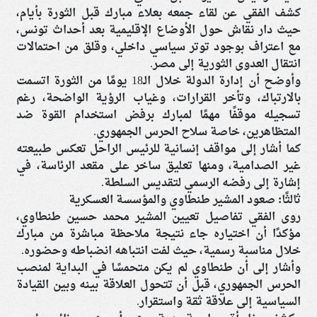
كشف الفقي عن لقاء جمعه بعلاء مبارك قبل الثورة بأيام،
حيث دار نقاش حول الأوضاع الإقليمية بعد أحداث تونس،
مع اعتراف بوجود توتر سياسي داخلي، وقلق من احتمالات
انتقال العدوى الثورية إلى مصر.
وأوضح أن إدارة الدولة خلال الـ18 يومًا من الثورة اتسمت
بالارتباك، وتأخر القرارات، وغياب الرؤية الواضحة، رغم
تسجيله موقفًا مهمًا لمبارك برفض استخدام القوة ضد
المتظاهرين، خاصة سلاح الحرس الجمهوري.
كما أشار إلى مواقف إنسانية للرئيس الراحل تعكس طبيعته
غير الصدامية، ومنها تعليق ساخر على مقعد الرئاسة، في
إشارة إلى رفضه الرسمي لتقديس السلطة.
ثالثًا: صعود المشير طنطاوي والمؤسسة العسكرية
روى الفقي تفاصيل تعيين المشير محمد حسين طنطاوي،
مؤكدًا أن اختياره جاء نتيجة ملاحظة مباشرة من مبارك
خلال مناسبة رسمية، حيث لفت انتباهه انضباطه وحضوره.
وأشار إلى أن طنطاوي لم يكن متحمسًا في البداية لمنصب
الحرس الجمهوري، قبل أن تتحول العلاقة بينه وبين القيادة
السياسية إلى علاقة ثقة واستقرار.