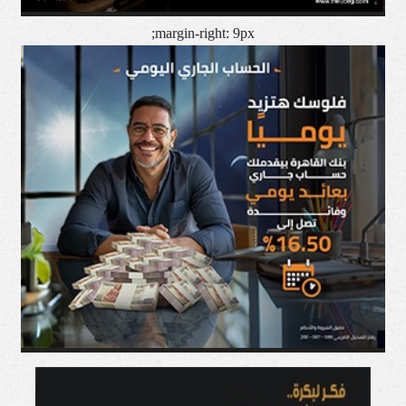
margin-right: 9px;