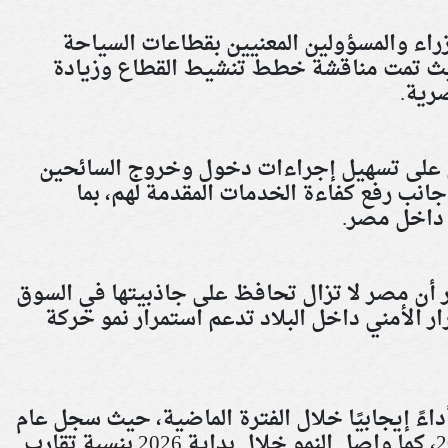
اء والمسؤولين المعنيين بقطاعات السياحة
حيث تمت مناقشة خطط تنشيط القطاع وزيادة
صرية
.
ل على تسهيل إجراءات دخول وخروج السائحين
جانب رفع كفاءة الخدمات المقدمة لهم، بما
 داخل مصر
.
ار أن مصر لا تزال تحافظ على جاذبيتها في السوق
رار الأمني داخل البلاد تدعم استمرار نمو حركة
ءً إيجابيًا خلال الفترة الماضية، حيث سجل عام
2025 نموًا بلغ 21% مقارنة بعام 2024، كما واصل النمو خلال بداية 2026 بنسبة تقارب