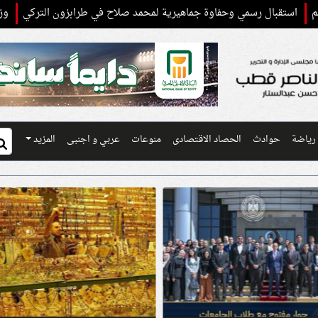
استقبال رسمي وحفاوة جماهيرية لمحمد صلاح في طرابزون التركي
وزير ا
رياضة
حوادث
الحصاد الاقتصادى
منوعات
عربي و اجنبى
المزيد