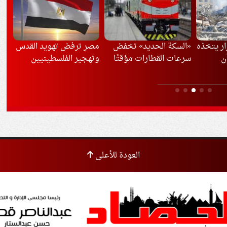
ار يتخذه
«السكة الحديد» تخفض
مصر ترفض تهويد القدس
الد
ن
سرعات القطارات مؤقتًا
وتهجير الفلسطينيين
بال
بسبب موجة الحر
باد
الم
العودة للأعلى