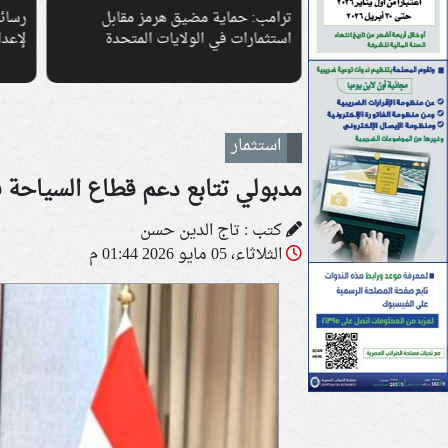
ماراتها بعقود لإدارة
ترامب: حماية مضيق هرمز مقابل
رسائل
استثمارات في الولايات المتحدة
لإعدا
استثمار
مدبولي تتابع دعم قطاع السياحة
كتب : تاج الدين حسن
الثلاثاء، 05 مايو 2026 01:44 م