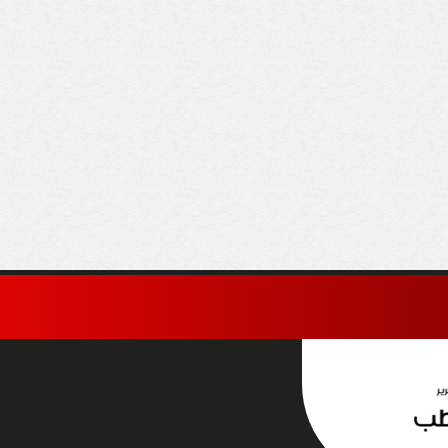
اخلية تضبط متهمًا
السعودية: الإجراءات
نصب على المواطنين
الإسرائيلية في القدس
عاء العمل بهيئة
والأراضي الفلسطينية
جتمعات العمرانية
«باطلة ولاغية»