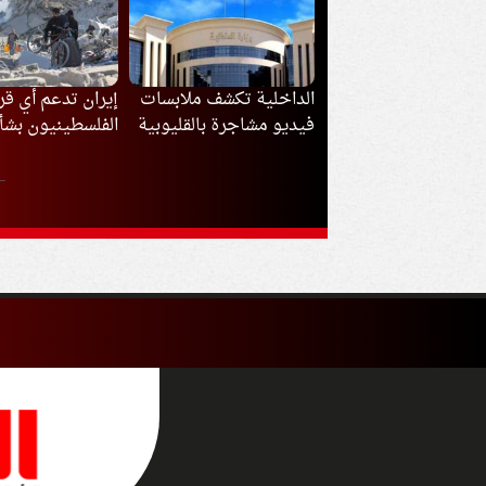
ذا ارتدى محمد صلاح
الداخلية تكشف ملابسات
إيران تدعم أي قر
القميص رقم 61 مع
فيديو مشاجرة بالقليوبية
الفلسطينيون بشأ
بزون سبور؟
مفاوضات غزة