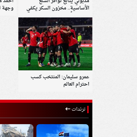
مدبولي يتابع توافر السلع
أحمد م
الأساسية.. مخزون السكر يكفي
وجهة ل
عامًا كاملًا وتشديد الرقابة على
الأسواق
عمرو سليمان: المنتخب كسب
احترام العالم
ترندات