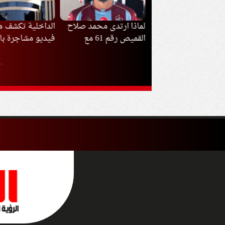
ذا ارتدى محمد صلاح
الداخلية تكشف ملابسات
إيران تدعم أي قر
القميص رقم 61 مع
فيديو مشاجرة بالقليوبية
الفلسطينيون بشأ
بزون سبور؟
مفاوضات غزة