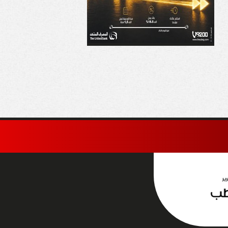
اخلية تضبط متهمًا
السعودية: الإجراءات
نصب على المواطنين
الإسرائيلية في القدس
عاء العمل بهيئة
والأراضي الفلسطينية
جتمعات العمرانية
«باطلة ولاغية»