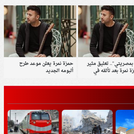
بمصريتي".. تعليق مثير
حمزة نمرة يعلن موعد طرح
 نمرة بعد تألقه في
ألبومه الجديد
لرياض