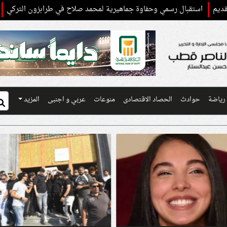
قبال رسمي وحفاوة جماهيرية لمحمد صلاح في طرابزون التركي
وزير الخا
رياضة
حوادث
الحصاد الاقتصادى
منوعات
عربي و اجنبى
المزيد