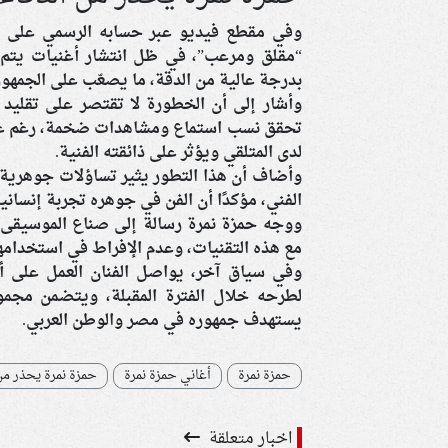
وفي مقطع فيديو عبر حسابه الرسمي على “إ
“مقلق ومرعب”، في ظل انتشار أغنيات يتم إ
بدرجة عالية من الدقة، ما يصعّب على الجمهو
وأشار إلى أن الخطورة لا تقتصر على تقليد ا
تحقق نسب استماع ومشاهدات ضخمة، رغم غياب
لدى المتلقي ويؤثر على ذائقته الفنية.
وأضاف أن هذا التطور يثير تساؤلات جوهرية ح
الفني، مؤكدًا أن الفن في جوهره تجربة إنسانية 
ووجه حمزة نمرة رسالة إلى صناع الموسيقى ف
مع هذه التقنيات، وعدم الإفراط في استخدامها
وفي سياق آخر، يواصل الفنان العمل على ألب
لطرحه خلال الفترة المقبلة، ويتضمن مجمو
يستهدف جمهوره في مصر والوطن العربي.
حمزة نمرة
أغاني حمزة نمرة
حمزة نمرة يحذر من
اخبار متعلقة