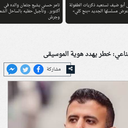
 حسني يشيع جثمان والده في
راغب علامة يطرح أغنيته الجديدة «
ر.. وتأجيل حفليه بالساحل الشمالي
كدة» بإيقاع صيفي وأجواء عصرية
ش
ناعي: خطر يهدد هوية الموسيقى
مشاركة