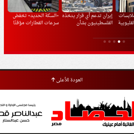
ار يتخذه
«السكة الحديد» تخفض
مصر ترفض تهويد القدس
الد
ن
سرعات القطارات مؤقتًا
وتهجير الفلسطينيين
بال
بسبب موجة الحر
باد
الم
العودة للأعلى