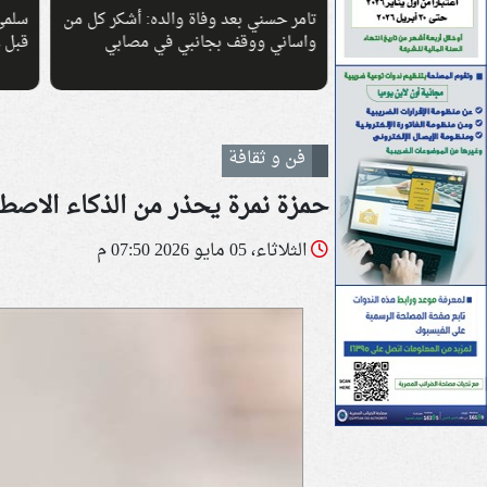
ة والده: أشكر كل من
سلمى أبو ضيف تستعيد ذكريات الطفولة
تامر
بي في مصابي
قبل عرض مسلسلها الجديد «بنج كلي»
أكتوب
وجر
فن و ثقافة
حمزة نمرة يحذر من الذكاء الاصط
الثلاثاء، 05 مايو 2026 07:50 م