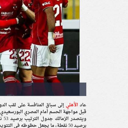
عاد
الأهلي
قبل مواجهة الحسم أمام المصري البورسعيدي ف
برصيد 50 نقطة، ما يجعل حظوظه في التتويج معقدة ومشروطة بنتائج المنافسين.