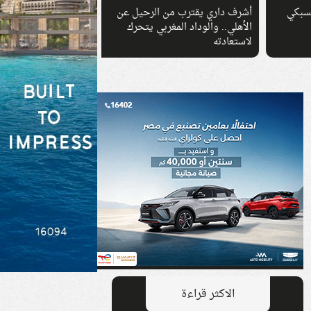
ي
أشرف داري يقترب من الرحيل عن
هاني أبو ريدة يجدد ال
الأهلي.. والوداد المغربي يتحرك
حسن.. ولجنة الحكام 
لاستعادته
عقوبة الانسحاب الجدي
الاكثر قراءة