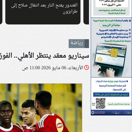
 قرعة دوري أبطال
الغندور يفتح النار بعد انتقال صلاح إلى
رفع إ
ية
طرابزون
الانت
رياضة
سيناريو معقد ينتظر الأهلي.. الف
الأربعاء، 06 مايو 2026 11:00 ص