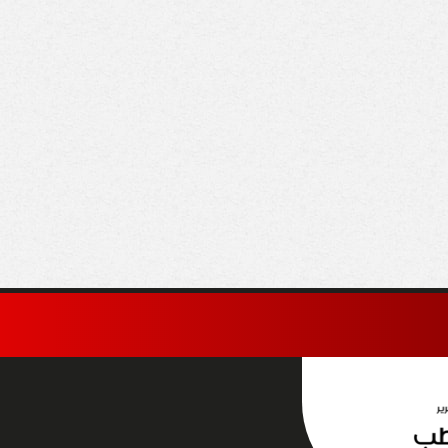
اخلية تضبط متهمًا
السعودية: الإجراءات
نصب على المواطنين
الإسرائيلية في القدس
عاء العمل بهيئة
والأراضي الفلسطينية
جتمعات العمرانية
«باطلة ولاغية»