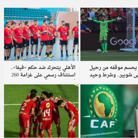
 يحسم موقفه من رحيل
الأهلي يتحرك ضد حكم «فيفا»..
شوبير.. وشرط وحيد
استئناف رسمي على غرامة 260
قة على الاحتراف
ألف دولار لصالح مدرب حراس
ريبيرو