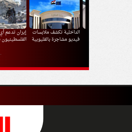
ذا ارتدى محمد صلاح
الداخلية تكشف ملابسات
إيران تدعم أي قر
القميص رقم 61 مع
فيديو مشاجرة بالقليوبية
الفلسطينيون بشأ
بزون سبور؟
مفاوضات غزة