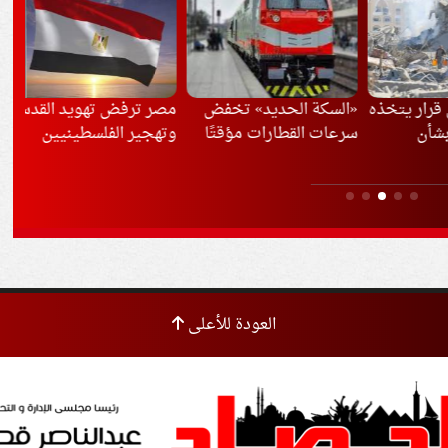
ار يتخذه
«السكة الحديد» تخفض
مصر ترفض تهويد القدس
الد
ن
سرعات القطارات مؤقتًا
وتهجير الفلسطينيين
بال
بسبب موجة الحر
باد
الم
العودة للأعلى