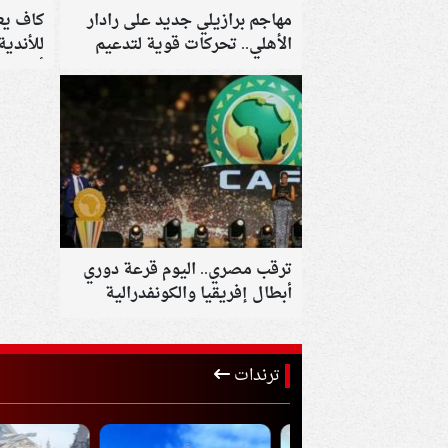
مهاجم برازيلي جديد على رادار
كاف يع
الأهلي.. تحركات قوية لتدعيم
للأندي
الخط الهجومي
أفريقيا
ترقب مصري.. اليوم قرعة دوري
أبطال إفريقيا والكونفدرالية
ترندات