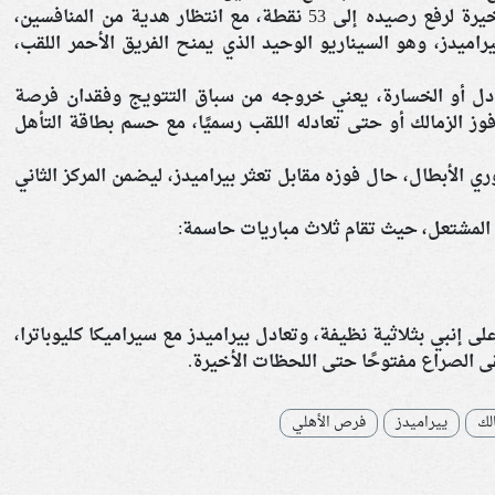
ويحتاج الأهلي لتحقيق الفوز في مباراته الأخيرة لرفع رصيده إلى 53 نقطة، مع انتظار هدية من المنافسين،
اميدز، وهو السيناريو الوحيد الذي يمنح الفريق الأحمر اللقب،
تعادل أو الخسارة، يعني خروجه من سباق التتويج وفقدان فرصة
فوز الزمالك أو حتى تعادله اللقب رسميًا، مع حسم بطاقة التأهل
ي الأبطال، حال فوزه مقابل تعثر بيراميدز، ليضمن المركز الثاني
 المشتعل، حيث تقام ثلاث مباريات حاسمة:
ى إنبي بثلاثية نظيفة، وتعادل بيراميدز مع سيراميكا كليوباترا،
قى الصراع مفتوحًا حتى اللحظات الأخيرة.
الك
ييراميدز
فرص الأهلي