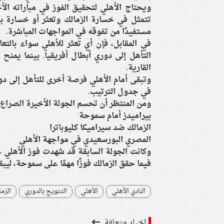
تتمثل في خسارة الزمالك وتعثر أو خسارة بير
مستفيدًا من تفوقه في المواجهات المباشرة.
في المقابل، فإن أي تعثر للأهلي سواء بال
التأهل إلى دوري أبطال أفريقيا. بينما يمنح 
القارية.
وتبقى أمام الأهلي فرصة أخرى للتأهل إلى دور
في جدول الترتيب.
ومن المنتظر أن تحسم الجولة الأخيرة الصراع
بيراميدز أمام سموحة
الزمالك ضد سيراميكا كليوباترا
المصري البورسعيدي في مواجهة الأهلي
وكانت الجولة السابقة قد شهدت فوز الأهلي عل
فيما حقق الزمالك فوزًا مهمًا على سموحة، ليب
النادي الأهلي
الأهلي
التتويج بالدوري
الزم
اخبار متعلقة