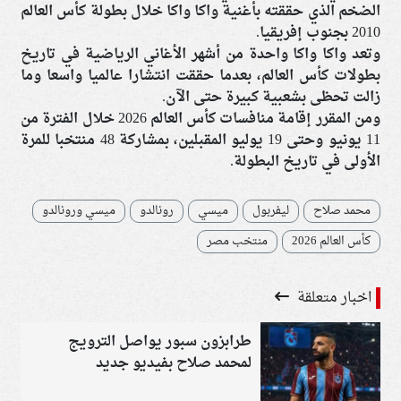
الضخم الذي حققته بأغنية واكا واكا خلال بطولة كأس العالم
2010 بجنوب إفريقيا.
وتعد واكا واكا واحدة من أشهر الأغاني الرياضية في تاريخ
بطولات كأس العالم، بعدما حققت انتشارا عالميا واسعا وما
زالت تحظى بشعبية كبيرة حتى الآن.
ومن المقرر إقامة منافسات كأس العالم 2026 خلال الفترة من
11 يونيو وحتى 19 يوليو المقبلين، بمشاركة 48 منتخبا للمرة
الأولى في تاريخ البطولة.
محمد صلاح
ليفربول
ميسي
رونالدو
ميسي ورونالدو
كأس العالم 2026
منتخب مصر
اخبار متعلقة
طرابزون سبور يواصل الترويج
لمحمد صلاح بفيديو جديد