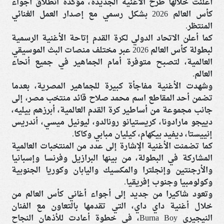
أعلنت خلالها طرح الأغنية الجديدة، مؤكدة انطلاق أجواء
كأس العالم 2026 بشكل رسمي مع إصدار العمل الغنائي
المنتظر.
كما أعلن الاتحاد الدولي لكرة القدم إتاحة الأغنية الرسمية
لبطولة كأس العالم 2026 عبر مختلف منصات البث الموسيقي
العالمية، لتصبح متوفرة أمام الجماهير في جميع أنحاء
العالم.
وشهدت الأغنية مفاجأة كبيرة للجماهير المصرية، بعدما
تضمن أحد المقاطع اسم محمد صلاح قائد منتخب مصر، إلى
جانب مجموعة من أساطير كرة القدم العالمية، أبرزهم بيليه،
دييجو مارادونا، كريستيانو رونالدو، ليونيل ميسي، أندريس
إنييستا، ديفيد بيكهام، كيليان مبابي وكاكا.
كما تضمنت الأغنية الإشارة إلى عدد من المنتخبات العالمية
المشاركة في البطولة، من بينها البرازيل وفرنسا وإسبانيا
والأرجنتين وإنجلترا والمكسيك واليابان وكوريا الجنوبية
وكولومبيا وجنوب إفريقيا.
وتعود شاكيرا من جديد إلى أجواء أغاني كأس العالم من
خلال أغنية داي داي، التي تقدمها بالتعاون مع الفنان
النيجيري Burna Boy، في خطوة أعادت للأذهان النجاح