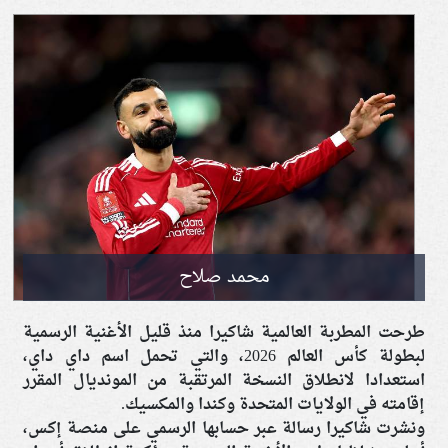
محمد صلاح
طرحت المطربة العالمية شاكيرا منذ قليل الأغنية الرسمية
لبطولة كأس العالم 2026، والتي تحمل اسم داي داي،
استعدادا لانطلاق النسخة المرتقبة من المونديال المقرر
إقامته في الولايات المتحدة وكندا والمكسيك.
ونشرت شاكيرا رسالة عبر حسابها الرسمي على منصة إكس،