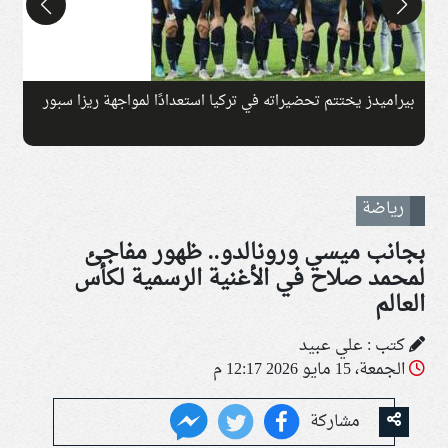
بيراميدز يختتم تحضيراته في تركيا استعدادًا لمواجهة ريزا سبور
ح
ا
رياضة
بجانب ميسي ورونالدو.. ظهور مفاجئ
لمحمد صلاح في الأغنية الرسمية لكأس
العالم
كتب : علي عبيد
الجمعة، 15 مايو 2026 12:17 م
مشاركة