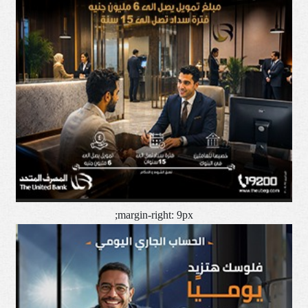
margin-right: 9px;