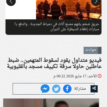
حريق ضخم يلتهم مصنع أثاث في دمياط الجديدة.. والدفع بـ7
ا
سيارات إطفاء للسيطرة على النيران
ا
حوادث
فيديو متداول يقود لسقوط المتهمين.. ضبط
عاطلين حاولا سرقة تكييف مسجد بالقليوبية
الأحد، 17 مايو 2026 06:32 م
مشاركة