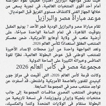
حيث تمثل مواجهة البرازيل اختبارًا حقيقيًا لقوة الفراعنة
أمام أحد أقوى المنتخبات العالمية، في تجربة يسعى من
خلالها الجهاز الفني لاكتشاف مستوى الفريق قبل المونديال.
موعد مباراة مصر والبرازيل
تقام مباراة مصر والبرازيل الودية فجر الأحد 7 يونيو المقبل
بتوقيت القاهرة، في تمام الساعة الواحدة صباحًا، على
أرضية ملعب في ولاية أوهايو الأمريكية، ضمن معسكر
المنتخب المغلق استعدادًا لكأس العالم 2026.
وتعد المواجهة واحدة من أبرز محطات الإعداد الأخيرة
للمنتخب الوطني قبل خوض البطولة العالمية، نظرًا لقوة
المنافس وخبراته الكبيرة على الساحة الدولية.
مجموعة مصر في كأس العالم 2026
وكانت قرعة كأس العالم 2026، التي أقيمت في مركز جون
كينيدي للفنون بالعاصمة الأمريكية واشنطن، قد أسفرت عن
تواجد منتخب مصر في المجموعة السابعة.
ويخوض المنتخب المصري منافسات المجموعة إلى جانب
منتخبات بلجيكا وإيران ونيوزيلندا، في نسخة تاريخية من
البطولة ستقام في الولايات المتحدة وكندا والمكسيك،