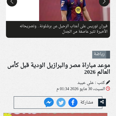
فيران توريس على أعتاب الرحيل عن برشلونة.. وتصريحاته
و
الأخيرة تثير عاصفة من الجدل
ف
رياضة
موعد مباراة مصر والبرازيل الودية قبل كأس
العالم 2026
كتب : علي عبيد
السبت، 30 مايو 2026 01:34 م
مشاركة