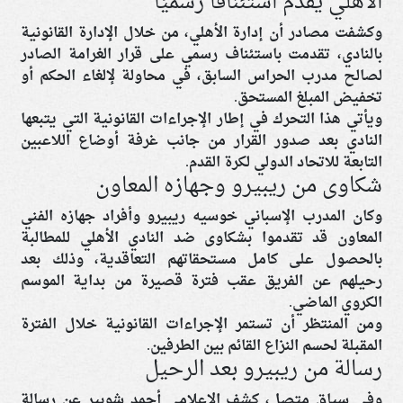
الأهلي يقدم استئنافًا رسميًا
وكشفت مصادر أن إدارة الأهلي، من خلال الإدارة القانونية
بالنادي، تقدمت باستئناف رسمي على قرار الغرامة الصادر
لصالح مدرب الحراس السابق، في محاولة لإلغاء الحكم أو
تخفيض المبلغ المستحق.
ويأتي هذا التحرك في إطار الإجراءات القانونية التي يتبعها
النادي بعد صدور القرار من جانب غرفة أوضاع اللاعبين
التابعة للاتحاد الدولي لكرة القدم.
شكاوى من ريبيرو وجهازه المعاون
وكان المدرب الإسباني خوسيه ريبيرو وأفراد جهازه الفني
المعاون قد تقدموا بشكاوى ضد النادي الأهلي للمطالبة
بالحصول على كامل مستحقاتهم التعاقدية، وذلك بعد
رحيلهم عن الفريق عقب فترة قصيرة من بداية الموسم
الكروي الماضي.
ومن المنتظر أن تستمر الإجراءات القانونية خلال الفترة
المقبلة لحسم النزاع القائم بين الطرفين.
رسالة من ريبيرو بعد الرحيل
وفي سياق متصل، كشف الإعلامي أحمد شوبير عن رسالة