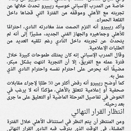
خاصة من المدرب الإسباني خوسيه ريبيرو تحدث خلالها عن
تجربته مع الأهلي وموقفه من الفترة التي قضاها داخل
القلعة الحمراء.
وأكد ريبيرو أنه التزم الصمت منذ مغادرته النادي، احترامًا
للأهلي وجماهيره والجهاز الفني الجديد، مشيرًا إلى أنه لم
يتحدث عن تجربته داخل النادي رغم تلقيه العديد من
الطلبات الإعلامية.
وقال المدرب الإسباني إنه كان يمتلك طموحات كبيرة خلال
فترة عمله مع الفريق، إلا أن التجربة انتهت بشكل مبكر،
مضيفًا أنه يحرص على احترام نفسه واحترام النادي الذي
عمل به.
كما أوضح ريبيرو أنه رفض أكثر من 50 طلبًا لإجراء مقابلات
صحفية أو إعلامية تتعلق بالأهلي، مؤكدًا أنه لا يرغب في
الخوض في تفاصيل المرحلة الماضية أو التعليق على ما جرى
بعد رحيله.
انتظار القرار النهائي
ومن المنتظر أن يتم النظر في استئناف الأهلي خلال الفترة
المقبلة، في الوقت الذي يترقب فيه النادي القرار النهائي