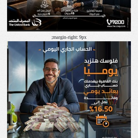
margin-right: 9px;