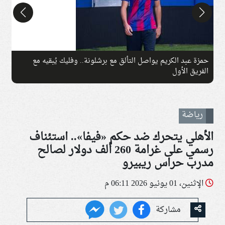
حمزة عبد الكريم يواصل التألق مع برشلونة.. وفليك يُبقيه مع
ف
الفريق الأول
ا
رياضة
الأهلي يتحرك ضد حكم «فيفا».. استئناف
رسمي على غرامة 260 ألف دولار لصالح
مدرب حراس ريبيرو
الإثنين، 01 يونيو 2026 06:11 م
مشاركة