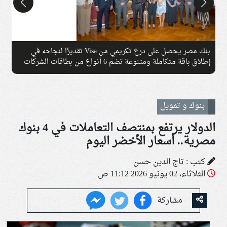
بنك مصر يحصل على درع تكريمي من Visa تقديرًا لنجاحه في
إطلاق باقة متكاملة ومتنوعة تضم 6 أنواع من بطاقات الشركات
خلال عام واحد
ا
بنوك و تمويل
الدولار يرتفع بمنتصف التعاملات في 4 بنوك
مصرية.. أسعار الأخضر اليوم
كتب : تاج الدين حسن
الثلاثاء، 02 يونيو 2026 11:12 ص
مشاركة