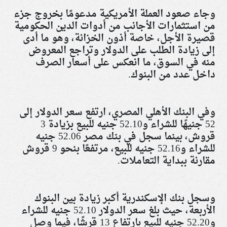
وجاء صعود العملة الأمريكية مدعومًا بخروج جزء
من استثمارات الأجانب من أدوات الدين الحكومية
قصيرة الأجل، خاصة أذون الخزانة، وهو ما أدى
إلى زيادة الطلب على الدولار وتراجع المعروض
منه في السوق، ما انعكس على أسعار الصرف
داخل عدد من البنوك
.
وفي البنك الأهلي المصري، ارتفع سعر الدولار إلى
52 جنيهًا للشراء و52.10 جنيه للبيع بزيادة 3
قروش، بينما سجل في بنك مصر 52.06 جنيه
للشراء و52.16 جنيه للبيع، مرتفعًا بنحو 9 قروش
مقارنة ببداية التعاملات
.
وسجل بنك الإسكندرية أكبر زيادة بين البنوك
الأربعة، حيث بلغ سعر الدولار 52.10 جنيه للشراء
و52.20 جنيه للبيع بارتفاع 13 قرشًا، فيما وصل