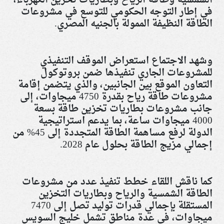
الشمسية وطاقة الرياح وبطاريات تخزين الكهرباء،
في إطار التوجه الحكومي للتوسع في مشروعات
الطاقة النظيفة الممولة بالجنيه المصري
.
وشهد الاجتماع استعراض الموقف التنفيذي
للمشروعات الجاري تنفيذها ضمن بروتوكول
التعاون الموقع بين الجانبين، والذي يتضمن إقامة
مشروعات طاقة رياح بقدرة 4750 ميجاوات، إلى
جانب مشروعات بطاريات تخزين طاقة بسعة
4000 ميجاوات ساعة، بما يدعم استراتيجية
الدولة لرفع مساهمة الطاقة المتجددة إلى 45% من
إجمالي مزيج الطاقة بحلول عام 2028
.
كما ناقش اللقاء خطط تنفيذ عدد من مشروعات
الطاقة الشمسية والرياح وبطاريات التخزين
المستقلة بإجمالي قدرات توليد تصل إلى 7470
ميجاوات، في عدة مناطق تشمل خليج السويس