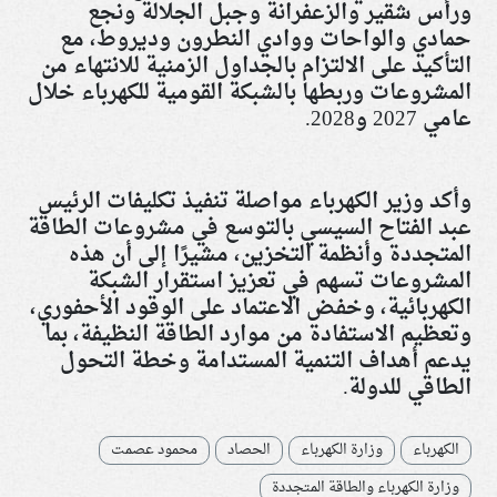
ورأس شقير والزعفرانة وجبل الجلالة ونجع
حمادي والواحات ووادي النطرون وديروط، مع
التأكيد على الالتزام بالجداول الزمنية للانتهاء من
المشروعات وربطها بالشبكة القومية للكهرباء خلال
عامي 2027 و2028
.
وأكد وزير الكهرباء مواصلة تنفيذ تكليفات الرئيس
عبد الفتاح السيسي بالتوسع في مشروعات الطاقة
المتجددة وأنظمة التخزين، مشيرًا إلى أن هذه
المشروعات تسهم في تعزيز استقرار الشبكة
الكهربائية، وخفض الاعتماد على الوقود الأحفوري،
وتعظيم الاستفادة من موارد الطاقة النظيفة، بما
يدعم أهداف التنمية المستدامة وخطة التحول
الطاقي للدولة.
الكهرباء
وزارة الكهرباء
الحصاد
محمود عصمت
وزارة الكهرباء والطاقة المتجددة