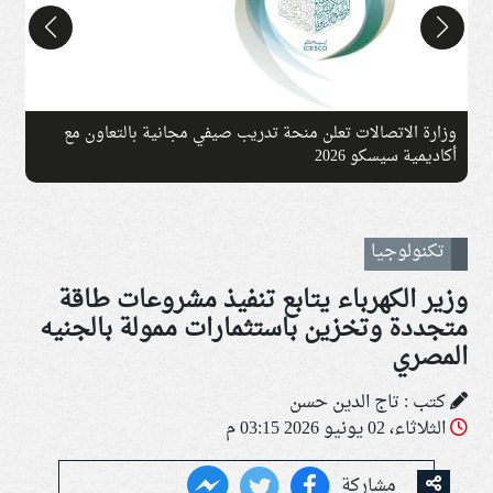
وزارة الاتصالات تعلن منحة تدريب صيفي مجانية بالتعاون مع
أكاديمية سيسكو 2026
و
تكنولوجيا
وزير الكهرباء يتابع تنفيذ مشروعات طاقة
متجددة وتخزين باستثمارات ممولة بالجنيه
المصري
كتب : تاج الدين حسن
الثلاثاء، 02 يونيو 2026 03:15 م
مشاركة