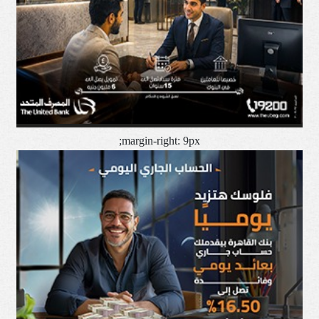
margin-right: 9px;