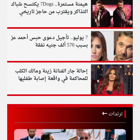
هيمنة مستمرة.. 7Dogs يكتسح شباك
التذاكر ويقترب من حاجز تاريخي
جديد
7 يوليو.. تأجيل دعوى حبس أحمد عز
بسبب 570 ألف جنيه نفقة
إحالة جار الفنانة زينة ومالك الكلب
للمحاكمة في واقعة إصابة طفليها
بالشيخ زايد
ترندات