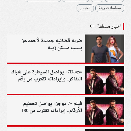
مسلسلات زينة
الحبس
اخبار متعلقة
ضربة قضائية جديدة لأحمد عز
بسبب مسكن زينة
«7Dogs» يواصل السيطرة على شباك
التذاكر.. وإيراداته تقترب من رقم
تاريخي
فيلم «7 دوجز» يواصل تحطيم
الأرقام.. إيراداته تقترب من 180
مليون جنيه