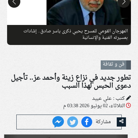
المهرجان القومي للمسرح يحيي ذكرى ياسر صادق.. إشادات
ت
بمسيرته الفنية والإنسانية
ف
فن و ثقافة
تطور جديد في نزاع زينة وأحمد عز.. تأجيل
دعوى الحبس لهذا السبب
كتب : علي عبيد
الثلاثاء، 02 يونيو 2026 03:38 م
مشاركة