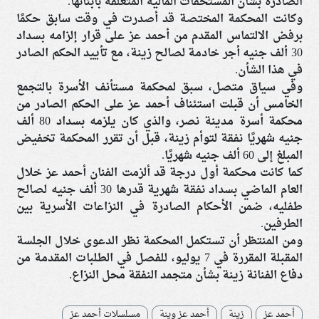
الصادرة بشأن المستحقات المالية المتعلقة بأبنائها.
وكانت المحكمة المختصة قد أصدرت في وقت سابق حكمًا
برفض الالتماس المقدم من أحمد عز على قرار إلزامه بسداد
30 ألف جنيه أجر خادمة لصالح زينة، مع تأييد الحكم الصادر
في هذا الشأن.
وفي سياق متصل، سبق لمحكمة مستأنف الأسرة بالتجمع
الخامس أن قبلت استئناف أحمد عز على الحكم الصادر من
محكمة أسرة مدينة نصر، والذي كان يلزمه بسداد 80 ألف
جنيه شهريًا نفقة لتوأم زينة، قبل أن تقرر المحكمة تخفيض
المبلغ إلى 60 ألف جنيه شهريًا.
كما كانت محكمة أول درجة قد ألزمت الفنان أحمد عز خلال
العام الماضي بسداد نفقة شهرية قدرها 30 ألف جنيه لصالح
طفليه، ضمن الأحكام الصادرة في النزاعات الأسرية بين
الطرفين.
ومن المنتظر أن تستكمل المحكمة نظر الدعوى خلال الجلسة
المقبلة المقررة في 7 يوليو، للفصل في الطلبات المقدمة من
دفاع الفنانة زينة بشأن متجمد النفقة محل النزاع.
أحمد عز
زينة
أحمد عز وينة
مسلسلات أحمد عز