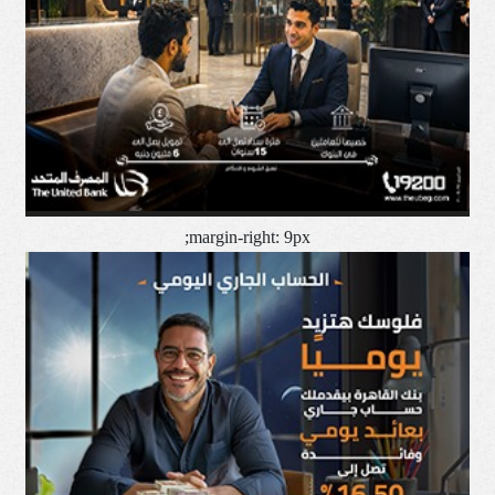
margin-right: 9px;