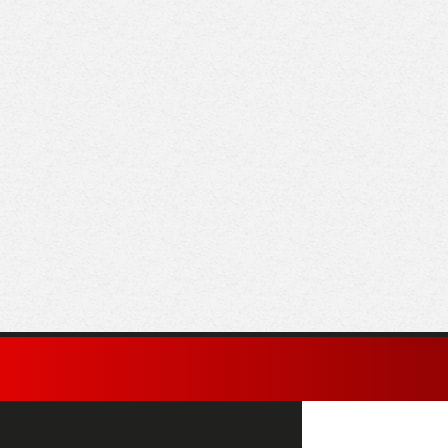
 للطيران تعلن رحلات
لماذا اختار محمد صلاح
شرة من الجزائر
طرابزون سبور رغم
طاليا إلى شرم الشيخ
العروض السعودية؟
غردقة