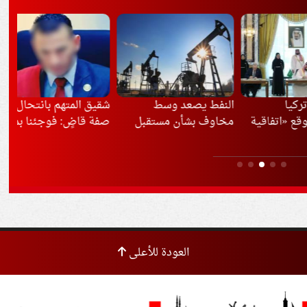
النفط يصعد وسط
شقيق المتهم بانتحال
مصر
تفاقية
مخاوف بشأن مستقبل
صفة قاضٍ: فوجئنا بما
مبا
رك»
مضيق هرمز
فعله
وإي
ماعي
وال
العودة للأعلى