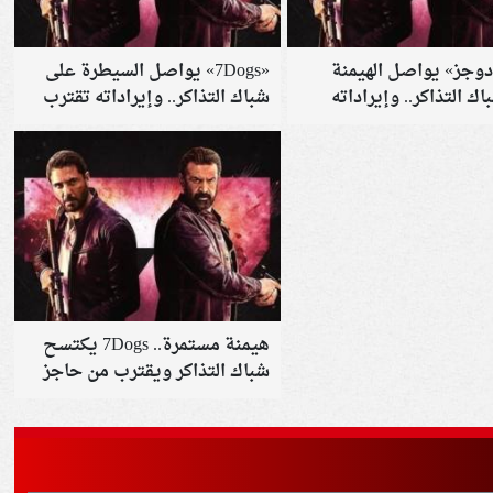
وجز» يواصل الهيمنة
«7Dogs» يواصل السيطرة على
ك التذاكر.. وإيراداته
شباك التذاكر.. وإيراداته تقترب
يون جنيه
من رقم تاريخي
هيمنة مستمرة.. 7Dogs يكتسح
شباك التذاكر ويقترب من حاجز
تاريخي جديد