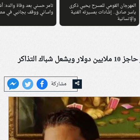
رجان القومي للمسرح يحيي ذكرى
تامر حسني بعد وفاة والده: أشكر كل
صادق.. إشادات بمسيرته الفنية
واساني ووقف بجانبي في مصابي
سانية
في 6 أيام فقط.. سفن دوجز يكسر حاجز 10 ملايين دولار ويشعل شباك التذاكر
مشاركة