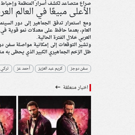
صراع متصاعد لكشف أسرار المنظمة وإحباط 
الأعلى مبيعًا في العالم العر
ومع استمرار تدفق الجماهير إلى دور السينما،
العام، بعدما حافظ على معدلات نمو قوية في ال
العربي خلال الفترة الحالية.
وتشير التوقعات إلى إمكانية مواصلة سفن دوجز
ظل الزخم الجماهيري الكبير الذي يحظى به من
سفن دوجز
كريم عبد العزيز
أحمد عز
تركي 
اخبار متعلقة