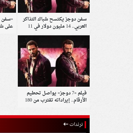
سفن دوجز يكتسح شباك التذاكر
«سفن د
العربي.. 14 مليون دولار في 11
على شبا
يومًا
تقترب من 148 مل
فيلم «7 دوجز» يواصل تحطيم
الأرقام.. إيراداته تقترب من 180
مليون جنيه
ترندات