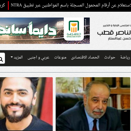
ام المحمول المسجلة باسم المواطنين عبر تطبيق NTRA
كريم عبد العزيز 
رياضة
حوادث
الحصاد الاقتصادى
منوعات
عربي و اجنبى
المزيد