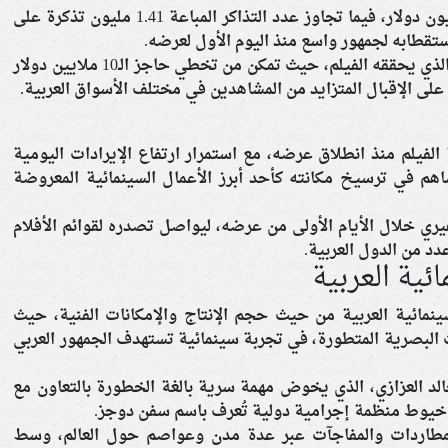
وحقق الفيلم إيرادات بلغت أكثر من 10.48 مليون دولار، فيما تجاوز عدد التذاكر المباعة 1.41 مليون تذكرة على
تقطابه لجمهور واسع منذ اليوم الأول لعرضه.
ويعكس هذا الإنجاز النجاح الجماهيري الكبير الذي يحققه الفيلم، حيث تمكن من تخطي حاجز الـ10 ملايين دولار
على الإقبال المتزايد من المشاهدين في مختلف الأسواق العربية.
الفيلم منذ انطلاق عرضه، مع استمرار ارتفاع الإيرادات اليومية
اهم في ترسيخ مكانته كأحد أبرز الأعمال السينمائية المعروضة
ري خلال الأيام الأولى من عرضه، ليواصل تصدره لقوائم الأفلام
دد من الدول العربية.
ئية العربية
نمائية العربية من حيث حجم الإنتاج والإمكانات الفنية، حيث
البصرية المتطورة، في تجربة سينمائية تستهدف الجمهور العربي
لد العزازي، الذي يخوض مهمة سرية بالغة الخطورة بالتعاون مع
خيوط منظمة إجرامية دولية تُعرف باسم سفن دوجز.
لمطاردات والمفاجآت عبر عدة مدن وعواصم حول العالم، وسط