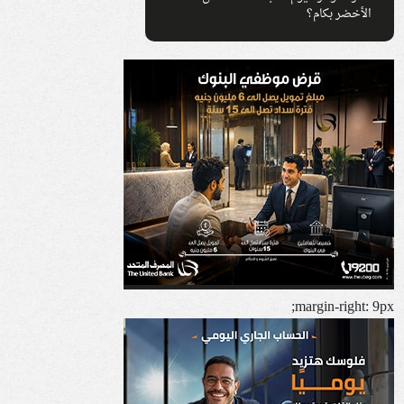
الأخضر بكام؟
margin-right: 9px;