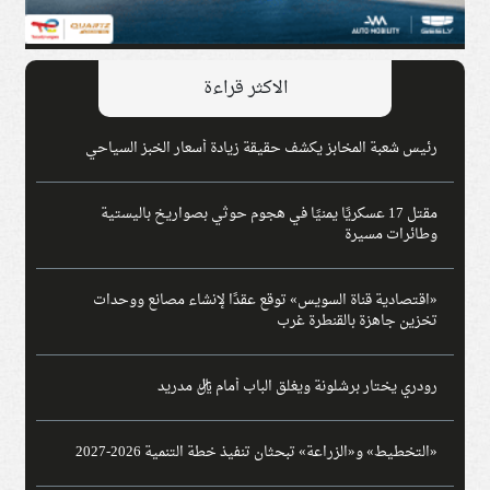
الاكثر قراءة
رئيس شعبة المخابز يكشف حقيقة زيادة أسعار الخبز السياحي
مقتل 17 عسكريًا يمنيًا في هجوم حوثي بصواريخ باليستية
وطائرات مسيرة
«اقتصادية قناة السويس» توقع عقدًا لإنشاء مصانع ووحدات
تخزين جاهزة بالقنطرة غرب
رودري يختار برشلونة ويغلق الباب أمام ريال مدريد
«التخطيط» و«الزراعة» تبحثان تنفيذ خطة التنمية 2026-2027