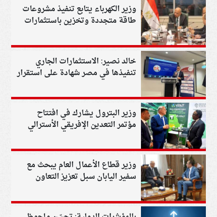
وزير الكهرباء يتابع تنفيذ مشروعات
طاقة متجددة وتخزين باستثمارات
ممولة بالجنيه المصري
خالد نصير: الاستثمارات الجاري
تنفيذها في مصر شهادة على استقرار
الاقتصاد وقدرته على النمو
وزير البترول يشارك في افتتاح
مؤتمر التعدين الإفريقي الأسترالي
وزير قطاع الأعمال العام يبحث مع
سفير اليابان سبل تعزيز التعاون
الاقتصادي والاستثماري
بالمؤشرات الدولية: تحسّن ملحوظ