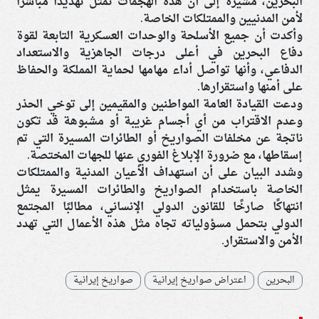
البحرين، مشيرة إلى أن هذه الهجمات تمثل تهديدًا مباشرًا
لأمن المدنيين والممتلكات الخاصة.
وأكدت أن جميع الأسلحة والوحدات العسكرية التابعة لقوة
دفاع البحرين في أعلى درجات الجاهزية والاستعداد
الدفاعي، وأنها تواصل أداء مهامها لحماية المملكة والحفاظ
على أمنها واستقرارها.
ودعت القيادة العامة المواطنين والمقيمين إلى توخي الحذر
وعدم الاقتراب من أي أجسام غريبة أو مشبوهة قد تكون
ناتجة عن مخلفات الصواريخ أو الطائرات المسيرة التي تم
إسقاطها، مع ضرورة الإبلاغ الفوري عنها للجهات المختصة.
وشدد البيان على أن استهداف الأعيان المدنية والممتلكات
الخاصة باستخدام الصواريخ والطائرات المسيرة يمثل
انتهاكًا صارخًا للقانون الدولي الإنساني، مطالبًا المجتمع
الدولي بتحمل مسؤولياته تجاه مثل هذه الأعمال التي تهدد
الأمن والاستقرار.
البحرين
اعتراض صواريخ إيرانية
صواريخ إيرانية