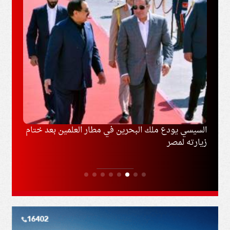
ل
السيسي يودع ملك البحرين في مطار العلمين بعد ختام
السعو
زيارته لمصر
المشت