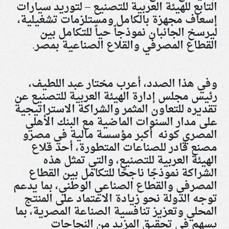
التابع للهيئة العربية للتصنيع – لتوريد سيارات
إسعاف مجهزة بالكامل ومستلزمات تشغيلية،
ليرسخ الجانبان نموذجاً حياً للتكامل بين
القطاع المصرفي والقلاع الصناعية بمصر.
وفي هذا الصدد، أعرب مختار عبد اللطيف،
رئيس مجلس إدارة الهيئة العربية للتصنيع عن
تقديره للتعاون المثمر والشراكة الاستراتيجية
على مدار السنوات الماضية مع البنك الأهلي
المصري كونه أكبر مؤسسة مالية في مصرو
مصنع قادر للصناعات المتطورة، أحد قلاع
الهيئة العربية للتصنيع، والتي تمثل هذه
الشراكة نموذجًا ناجحًا للتكامل بين القطاع
المصرفي والقطاع الصناعي الوطني، بما يدعم
توجه الدولة نحو زيادة الاعتماد على المنتج
المحلي وتعزيز تنافسية الصناعة المصرية، بما
يسهم في تحقيق المزيد من النجاحات