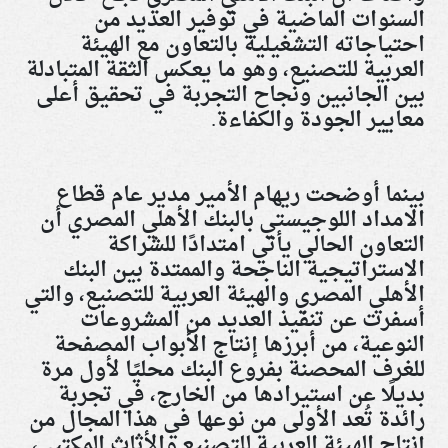
السنوات الماضية في توفير العديد من
احتياجاته التشغيلية بالتعاون مع الهيئة
العربية للتصنيع، وهو ما يعكس الثقة المتبادلة
بين الجانبين ونجاح التجربة في تحقيق أعلى
معايير الجودة والكفاءة
.
بينما أوضحت ريهام الأمير مدير عام قطاع
الامداد اللوجيستي بالبنك الأهلي المصري أن
التعاون الحالي يأتي امتدادًا للشراكة
الاستراتيجية الناجحة والممتدة بين البنك
الأهلي المصري والهيئة العربية للتصنيع، والتي
أسفرت عن تنفيذ العديد من المشروعات
النوعية، من أبرزها إنتاج الأبواب المصفحة
للغرف المحصنة بفروع البنك محليًا لأول مرة
بديلًا عن استيرادها من الخارج، في تجربة
رائدة تُعد الأولى من نوعها في هذا المجال من
إنتاج الهيئة العربية للتصنيع والأثاث المكتبي،