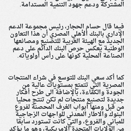
المشتركة ودعم جهود التنمية المستدامة
.
فيما قال حسام الحجار، رئيس مجموعة الدعم
الإداري بالبنك الأهلي المصري أن هذا التعاون
الجديد مع الهيئة العربية للتصنيع ومصانعها
الوطنية يعكس حرص البنك الدائم على دعم
الصناعة المحلية كونها على رأس أولوياته.
كما أكد سعي البنك للتوسع في شراء المنتجات
المصرية التي تتمتع بمستويات عالية من
الجودة والكفاءة، بالإضافة الى طرح أفكار
جديدة لتصنيع منتجات لم تكن تنتج محليا
من قبل ومنها أبواب الغرف المحصنة لفروع
البنوك والاطار المعدني للواجهات الزجاجية
للمباني والفروع، والتي كانت تستورد سابقا
من الولايات المتحدة الامريكية، وهو ما يؤكد