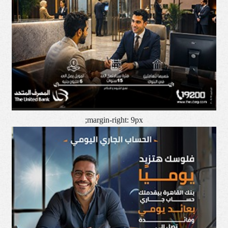
margin-right: 9px;