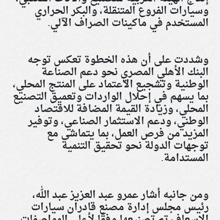
وسيارات الفروع المتنقلة، والبكر الحراري
المستخدم في ماكينات الصراف الآلي.
وشددت على أن هذه الخطوة تعكس توجه
البنك الأهلي المصري نحو دعم الصناعة
الوطنية وتشجيع الاعتماد على المنتج المحلي،
بما يسهم في إحلال الواردات وتعميق التصنيع
المحلي، وزيادة القيمة المضافة للاقتصاد
الوطني، ودعم الاستثمار الصناعي، وتوفير
المزيد من فرص العمل، بما يتماشى مع
توجهات الدولة نحو تحقيق التنمية
المستدامة
.
ومن جانبه أشار عمرو عبد العزيز عبد الله،
رئيس مجلس إدارة مصنع قادران سيارات
الإسعاف تم تصنيعها وفقًا لأعلى المواصفات