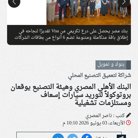
بنك مصر يحصل على درع تكريمي من Visa تقديرًا لنجاحه في
إطلاق باقة متكاملة ومتنوعة تضم 6 أنواع من بطاقات الشركات
خلال عام واحد
ا
بنوك و تمويل
شراكة لتعميق التصنيع المحلي
البنك الأهلي المصري وهيئة التصنيع يوقعان
بروتوكولاً لتوريد سيارات إسعاف
ومستلزمات تشغيلية
كتب : ناصر المصري
الأربعاء، 03 يونيو 2026 10:10 م