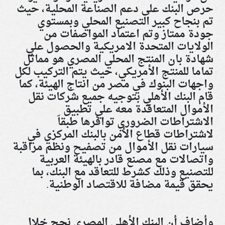
حرص البنك على دعم الصناعة المحلية، حيث
تم بنجاح كبير التصنيع المحلي وبمستوي
جودة ممتاز وتم اعتماد المواصفات من
الولايات المتحدة الامريكية والحصول علي
شهادة بان المنتج المحلي المصري هو مماثل
تماما للمنتج الأمريكي، حيث يتم التركيب لكل
واجهات البنوك في مصر من انتاج الهيئة، كما
قام البنك الأهلي بتوجيه جميع شركات نقل
الأموال المتعاقدة معه علي تطبيق
الاشتراطات الضروري توافرها طبقاّ
لاشتراطات قطاع الأمن بالبنك المركزي في
سيارات نقل الأموال من تصفيح ونظم مراقبة
واتصالات مع مصنع قادر بالهيئة العربية
للتصنيع وذلك كشرط للتعاقد مع البنك، بما
يحقق قيمة مضافة للاقتصاد الوطنية.
وأضاف أن البنك الأهلي المصري نجح خلال