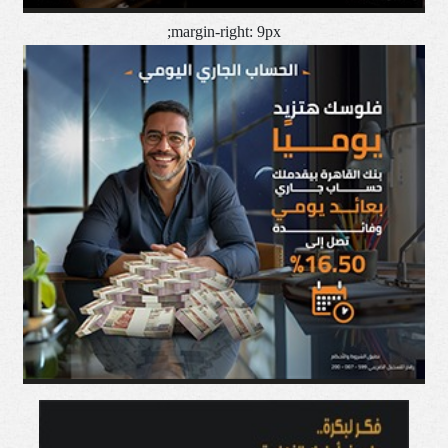
margin-right: 9px;