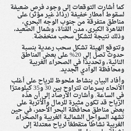
كما أشارت التوقعات إلى وجود فرص ضعيفة
لسقوط أمطار خفيفة (رذاذ غير مؤثر) على
مناطق متفرقة من جنوب الوجه البحري،
القاهرة الكبرى، مدن القناة، وشمال الصعيد،
وذلك نتيجة لتشكل سحب منخفضة
.
وتتوقع الهيئة تشكل سحب رعدية بنسبة
حدوث تصل إلى 20% على بعض المناطق
النائية، وتحديدًا في الصحراء الغربية
ومحافظة الوادي الجديد
.
وأفاد البيان بنشاط ملحوظ للرياح على أغلب
الأنحاء بسرعات تتراوح بين 30 و35 كيلومترًا
في الساعة. وأشارت الأرصاد إلى أن هذه
الرياح قد تكون مثيرة للرمال والأتربة على
بعض مناطق محافظة البحر الأحمر، في حين
تشهد السواحل الشمالية الغربية والصحراء
الغربية نشاطًا متقطعًا لرياح معتدلة إلى