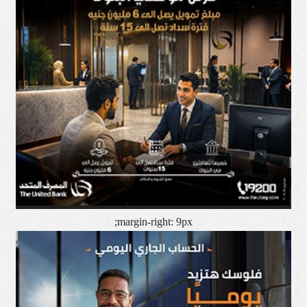
margin-right: 9px;