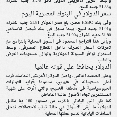
والبنك العربي الأفريقي الدولي نحو 51.78 جنيه للشراء
و51.88 جنيه للبيع.
سعر الدولار في البنوك المصرية اليوم
وفي بنك HSBC مصر، بلغ سعر الدولار 51.81 جنيه للشراء
و51.91 جنيه للبيع، بينما سجل في بنك فيصل الإسلامي
51.80 جنيه للشراء و51.90 جنيه للبيع.
ويأتي هذا التراجع المحدود في السوق المحلية بالتزامن مع
تحركات أسعار الصرف داخل القطاع المصرفي، وسط
استمرار توافر السيولة الدولارية وتوازن مستويات العرض
والطلب.
الدولار يحافظ على قوته عالميا
وعلى الصعيد العالمي، واصل الدولار الأمريكي التماسك قرب
أعلى مستوياته في شهرين، مدعوما بتزايد التوترات
الجيوسياسية في منطقة الخليج، والتي أثرت على شهية
المستثمرين تجاه الأصول عالية المخاطر.
كما بقي الين الياباني بالقرب من مستوى 160 ينا مقابل
الدولار، ما أبقى الأسواق في حالة ترقب لاحتمالات تدخل
السلطات اليابانية لدعم عملتها المحلية.