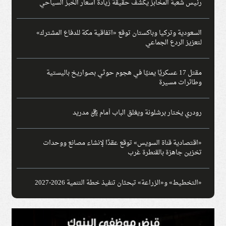
رئيس شعبة المخابز يكشف حقيقة زيادة أسعار الخبز السياحي
السعودية وتركيا وباكستان توقع «اتفاقية مكة للدفاع المشترك»
لتعزيز الردع الجماعي
مقتل 17 عسكريًا يمنيًا في هجوم حوثي بصواريخ باليستية
وطائرات مسيرة
رودري يختار برشلونة ويغلق الباب أمام ريال مدريد
«اقتصادية قناة السويس» توقع عقدًا لإنشاء مصانع ووحدات
تخزين جاهزة بالقنطرة غرب
«التخطيط» و«الزراعة» تبحثان تنفيذ خطة التنمية 2026-2027