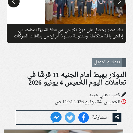
بنك مصر يحصل على درع تكريمي من Visa تقديرًا لنجاحه في
إطلاق باقة متكاملة ومتنوعة تضم 6 أنواع من بطاقات الشركات
خلال عام واحد
ا
بنوك و تمويل
الدولار يهبط أمام الجنيه 11 قرشًا في
تعاملات اليوم الخميس 4 يونيو 2026
كتب : علي عبيد
الخميس، 04 يونيو 2026 11:31 ص
مشاركة