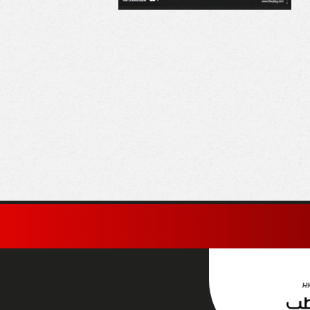
شنطن تواصل الضغط
حماس: مستعدون لتنفيذ
 إيران وتسعى لتعظيم
اتفاق غزة ونطالب
قات النفط عبر هرمز
واشنطن بإلزام إسرائيل
بتطبيقه