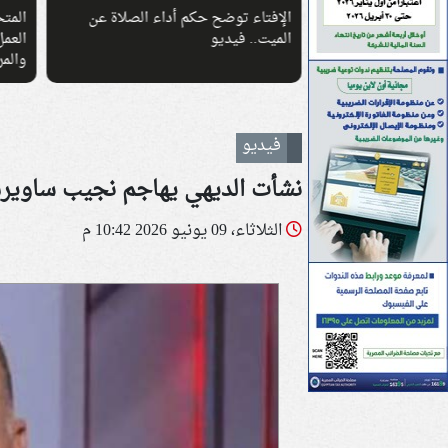
رعاية والديها..
الإفتاء توضح حكم أداء الصلاة عن
المت
 الحكم الشرعي
الميت.. فيديو
العمل
والمراك
فيديو
نشأت الديهي يهاجم نجيب ساوير
الثلاثاء، 09 يونيو 2026 10:42 م