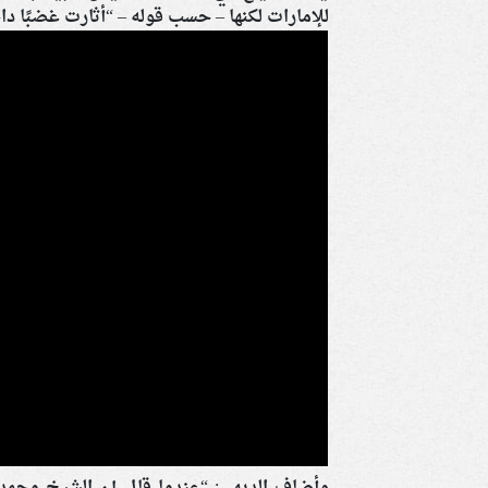
للإمارات لكنها – حسب قوله – “أثارت غضبًا 