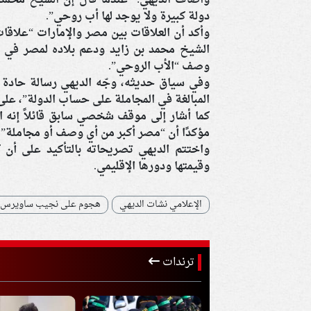
وأضاف الديهي: “عندما قال إن الشيخ محمد 
دولة كبيرة ولا يوجد لها أب روحي”.
وأكد أن العلاقات بين مصر والإمارات “علاقات
الشيخ محمد بن زايد ودعم بلاده لمصر في
وصف “الأب الروحي”.
وفي سياق حديثه، وجّه الديهي رسالة حادة ل
المبالغة في المجاملة على حساب الدولة”، على
كما أشار إلى موقف شخصي سابق قائلاً إنه 
مؤكدًا أن “مصر أكبر من أي وصف أو مجاملة”.
واختتم الديهي تصريحاته بالتأكيد على أن 
وقيمتها ودورها الإقليمي.
الإعلامي نشات الديهي
هجوم على نجيب ساويرس
ترندات