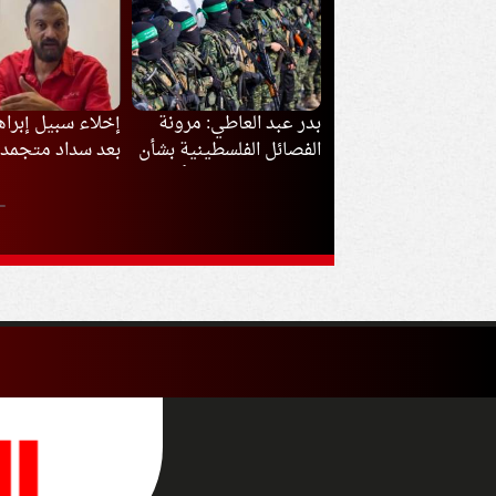
د «سنتكوم» يبحث في
بدر عبد العاطي: مرونة
إخلاء سبيل إبرا
ئيل تطورات إيران
الفصائل الفلسطينية بشأن
بعد سداد متجمد ا
ة وسط تحركات
السلاح تفتح الباب أمام
ض التصعيد
تنفيذ المرحلة الثانية