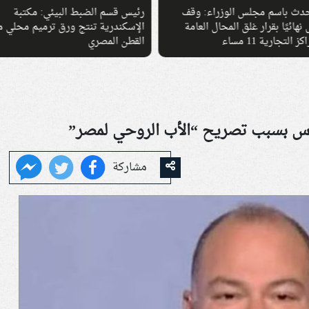
حدث باسم مجلس الوزراء: وقف
رئيس قسم الضبط البيئي: مكتبة
 نهائيًا بقرار غلق المحال العامة
الإسكندرية تنتج ورق ترميم محلي 
ز التجارية 11 مساء
القطن المصري
س بسبب تصريح “الأب الروحي لمصر”
مشاركة