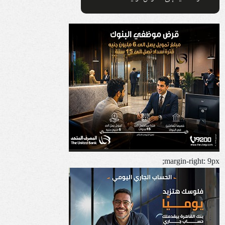
margin-right: 9px;