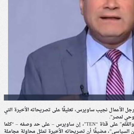
رجل الأعمال نجيب ساويرس، تعليقًا على تصريحاته الأخيرة التي
روحي لمصر”.
وقال الديهي، خلال تقديم برنامجه “بالورقة والقلم” على قناة “TEN”، إن ساويرس – على حد وصفه – “كلما
ن السياسي”، مضيفًا أن تصريحاته الأخيرة تمثل محاولة مجاملة