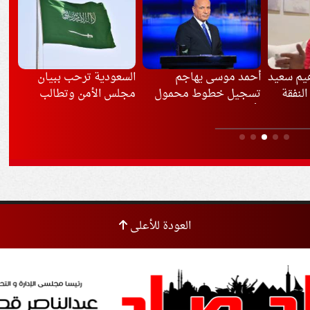
هيم سعيد
أحمد موسى يهاجم
السعودية ترحب ببيان
وا
لنفقة
تسجيل خطوط محمول
مجلس الأمن وتطالب
على
بأسماء المواطنين
بموقف حازم ضد هجمات
تدف
الحوثيين
العودة للأعلى