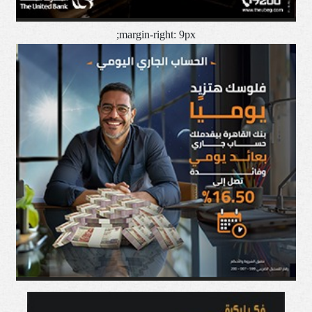
margin-right: 9px;