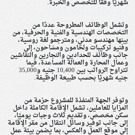
شهريًا وفقًا للتخصص والخبرة
.
وتشمل الوظائف المطروحة عددًا من
التخصصات الهندسية والفنية والحرفية، من
بينها مهندسو مدني، ومترجمو لغة روسية،
وفنيو تركيبات ولحامون ومسّاحون، إلى
جانب وظائف للحدادين والنجارين والنقاشين
وعمال المحارة والعمالة المساعدة، فيما
تتراوح الرواتب بين 10,400 جنيه و35,000
جنيه شهريًا بحسب طبيعة الوظيفة
.
وتوفر الجهة المنفذة للمشروع حزمة من
المزايا للعاملين، تشمل الإقامة الكاملة داخل
سكن مخصص، وتقديم ثلاث وجبات يوميًا،
إلى جانب توفير وسائل انتقال من مقر الإقامة
إلى موقع العمل والعكس، بما يضمن بيئة عمل