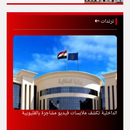
ترندات
مع طرابزون
الداخلية تكشف ملابسات فيديو مشاجرة بالقليوبية
إيران
مفاوض