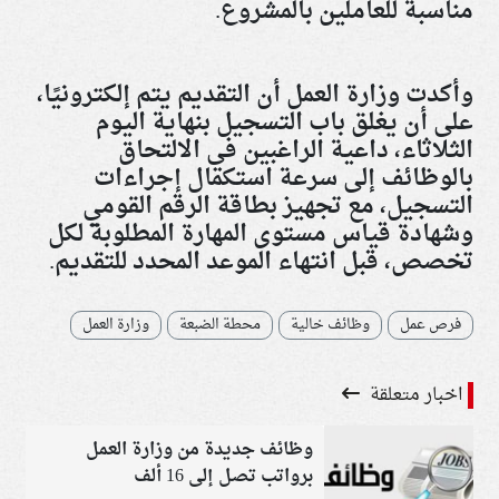
مناسبة للعاملين بالمشروع
.
وأكدت وزارة العمل أن التقديم يتم إلكترونيًا،
على أن يغلق باب التسجيل بنهاية اليوم
الثلاثاء، داعية الراغبين في الالتحاق
بالوظائف إلى سرعة استكمال إجراءات
التسجيل، مع تجهيز بطاقة الرقم القومي
وشهادة قياس مستوى المهارة المطلوبة لكل
تخصص، قبل انتهاء الموعد المحدد للتقديم.
فرص عمل
وظائف خالية
محطة الضبعة
وزارة العمل
اخبار متعلقة
وظائف جديدة من وزارة العمل
برواتب تصل إلى 16 ألف