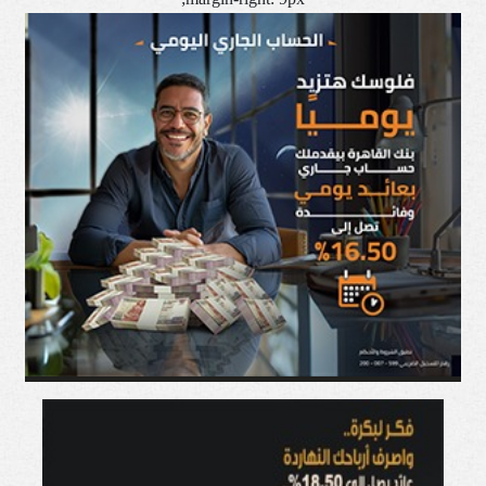
margin-right: 9px;