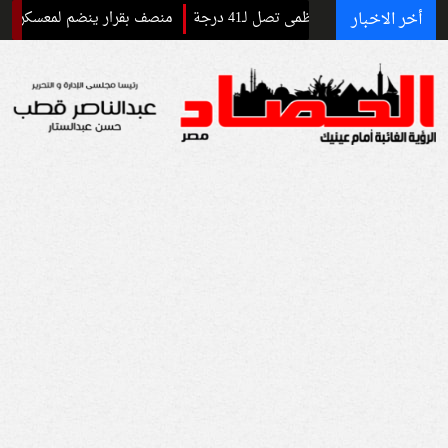
أخر الاخبار
نين.. العظمى تصل لـ41 درجة
منصف بقرار ينضم لمعسكر الأهلي في إسبان