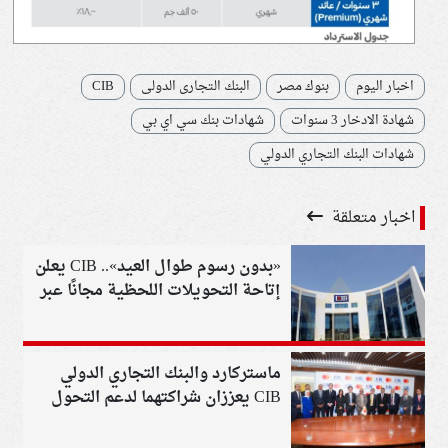
اخبار اليوم
بنوك مصر
البنك التجارى الدولى
CIB
شهادة الادخار 3 سنوات
شهادات بنك سي اي بي
شهادات البنك التجاري الدولي
اخبار متعلقة
«بدون رسوم طوال العيد».. CIB يعلن
إتاحة التحويلات اللحظية مجانًا عبر
التطبيق وإنستاباي
ماستركارد والبنك التجاري الدولي
CIB يعززان شراكتهما لدعم التحول
الرقمي