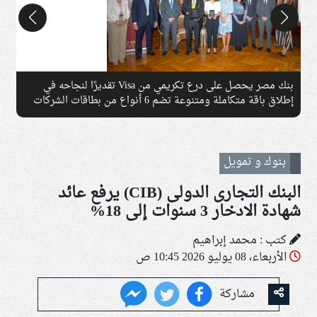
بنك مصر يحصل على درع تكريمي من Visa تقديرًا لنجاحه في
إطلاق باقة متكاملة ومتنوعة تضم 6 أنواع من بطاقات الشركات
خلال عام واحد
ا
بنوك و تمويل
البنك التجارى الدولى (CIB) يرفع عائد
شهادة الادخار 3 سنوات إلى 18%
كتب : محمد إبراهيم
الأربعاء، 08 يوليو 2026 10:45 ص
مشاركة