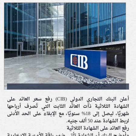
أعلن البنك التجاري الدولي (CIB) رفع سعر العائد على
الشهادة الثلاثية ذات العائد الثابت التي تُصرف أرباحها
شهريًا، ليصل إلى 18% سنويًا، مع الإبقاء على الحد الأدنى
لربط الشهادة عند 50 ألف جنيه.
رفع العائد على الشهادة الثلاثية
وأوضح البنك أن الشهادة تأتي ضمن باقة الأوعية الادخارية