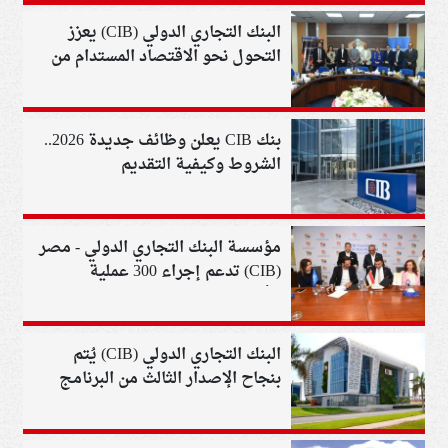
البنك التجاري الدولي (CIB) يعزز
التحول نحو الاقتصاد المستدام من
خلال حلول تمويل مستدامة
متكاملة
بنك CIB يعلن وظائف جديدة 2026..
الشروط وكيفية التقديم
مؤسسة البنك التجاري الدولي - مصر
(CIB) تدعم إجراء 300 عملية
للأطفال عبر اتفاقية بـ75 مليون جنيه
مع مستشفى الناس
البنك التجاري الدولي (CIB) يُتم
بنجاح الإصدار الثالث من البرنامج
الرابع عشر لتوريق شركة “بي. تك”
بقيمة 1.307 مليار جنيه