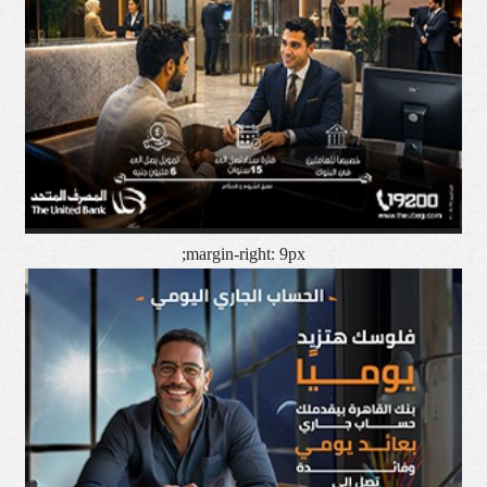
margin-right: 9px;