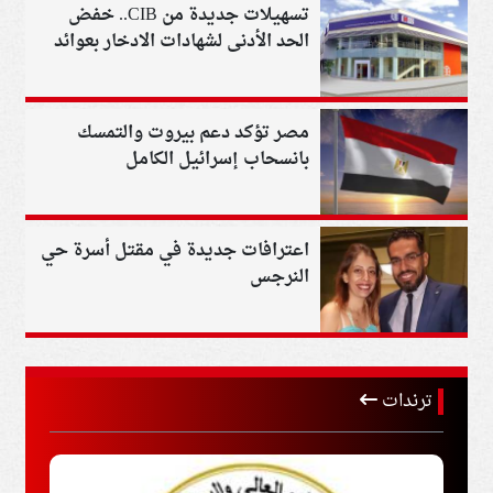
تسهيلات جديدة من CIB.. خفض
الحد الأدنى لشهادات الادخار بعوائد
تصل إلى 17.25%
مصر تؤكد دعم بيروت والتمسك
بانسحاب إسرائيل الكامل
اعترافات جديدة في مقتل أسرة حي
النرجس
ترندات