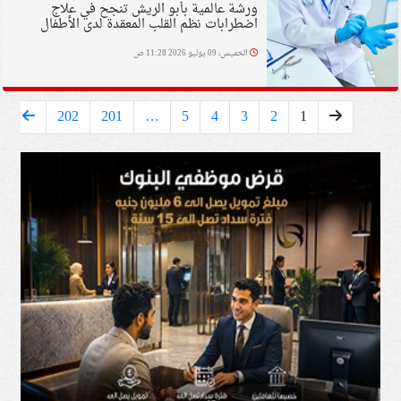
ورشة عالمية بأبو الريش تنجح في علاج
اضطرابات نظم القلب المعقدة لدى الأطفال
الخميس، 09 يوليو 2026 11:28 ص
202
201
…
5
4
3
2
1