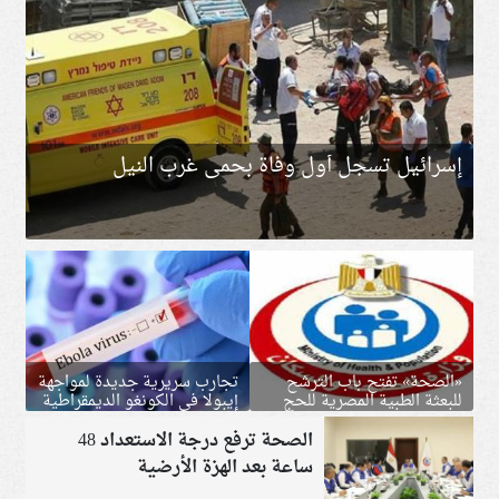
إسرائيل تسجل أول وفاة بحمى غرب النيل
«الصحة» تفتح باب الترشح
تجارب سريرية جديدة لمواجهة
للبعثة الطبية المصرية للحج
إيبولا في الكونغو الديمقراطية
2027
الصحة ترفع درجة الاستعداد 48
ساعة بعد الهزة الأرضية