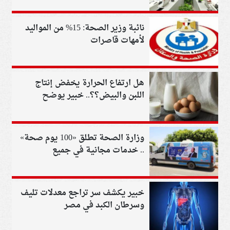
نائبة وزير الصحة: 15% من المواليد
لأمهات قاصرات
هل ارتفاع الحرارة يخفض إنتاج
اللبن والبيض؟؟.. خبير يوضح
وزارة الصحة تطلق «100 يوم صحة»
.. خدمات مجانية في جميع
المحافظات
خبير يكشف سر تراجع معدلات تليف
وسرطان الكبد في مصر