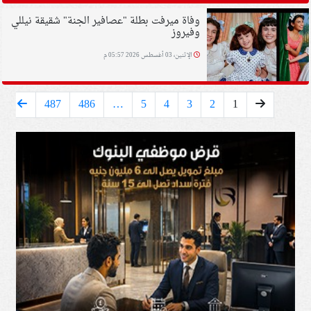
وفاة ميرفت بطلة "عصافير الجنة" شقيقة نيللي
وفيروز
الإثنين، 03 أغسطس 2026 05:57 م
487
486
…
5
4
3
2
1