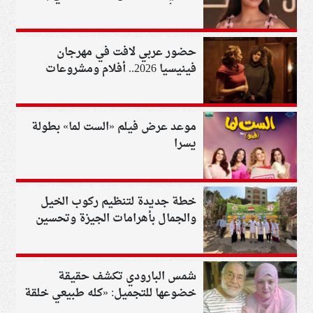
من الأعمال
حضور عربي لافت في مهرجان
فينيسيا 2026.. أفلام ومشروعات
تنافس
موعد عرض فيلم «الست لما» بطولة
يسرا
خطة جديدة لتنظيم ركوب الخيل
والجمال بأهرامات الجيزة وتحسين
تجربة الزائرين
شمس البارودي تكشف حقيقة
خضوعها للتجميل: «كله طبيعي خلقة
ربنا»