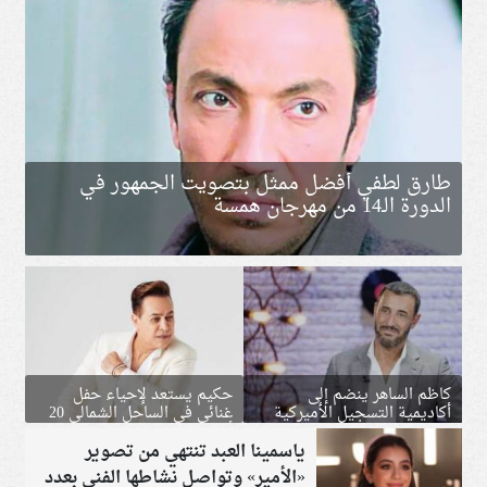
طارق لطفي أفضل ممثل بتصويت الجمهور في
الدورة الـ14 من مهرجان همسة
كاظم الساهر ينضم إلى
حكيم يستعد لإحياء حفل
أكاديمية التسجيل الأميركية
غنائي في الساحل الشمالي 20
المسؤولة عن جوائز «جرامي»
أغسطس
ياسمينا العبد تنتهي من تصوير
«الأمير» وتواصل نشاطها الفني بعدد