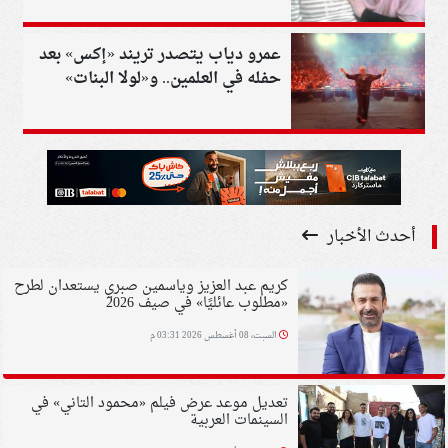
عمرو دياب يتصدر تريند «إكس» بعد
حفله في العلمين.. و«لولا البنات»
تتصدر التريند
أحدث الأخبار
كريم عبد العزيز وياسمين صبري يستعدان لطرح
«مطلوب عائليًا» في صيف 2026
السبت، 08 أغسطس 2026 03:31 م
تعديل موعد عرض فيلم «محمود التاني» في
السينمات العربية