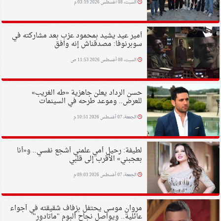
السبت، 08 أغسطس 2026 03:19 م
أمير عيد يشيد بمحمود عزب بعد مشاركته في
سوبرنوفا: مصدقناش إنه وافق
السبت، 08 أغسطس 2026 11:53 ص
حسن الرداد يعلن جاهزية «طه الغريب»
للعرض.. وموعد طرحه في السينمات
الجمعة، 07 أغسطس 2026 10:51 م
لطيفة: رحيل أمي علمني أشجع نفسي.. و«أنا
بعجبني» الأقرب إلى قلبي
الجمعة، 07 أغسطس 2026 09:03 م
مروان موسى يحتفل بزفاف شقيقته في أجواء
عائلية.. ويواصل نجاح ألبوم "ماتادور"