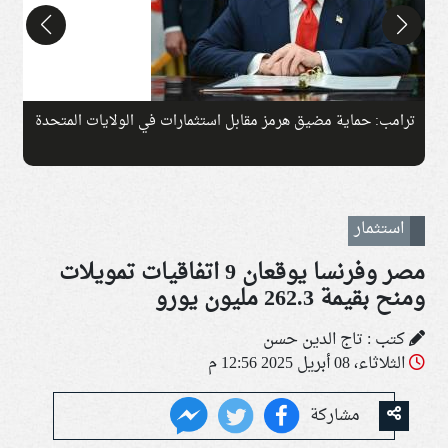
ترامب: حماية مضيق هرمز مقابل استثمارات في الولايات المتحدة
ر
ا
استثمار
مصر وفرنسا يوقعان 9 اتفاقيات تمويلات
ومنح بقيمة 262.3 مليون يورو
كتب : تاج الدين حسن
الثلاثاء، 08 أبريل 2025 12:56 م
مشاركة