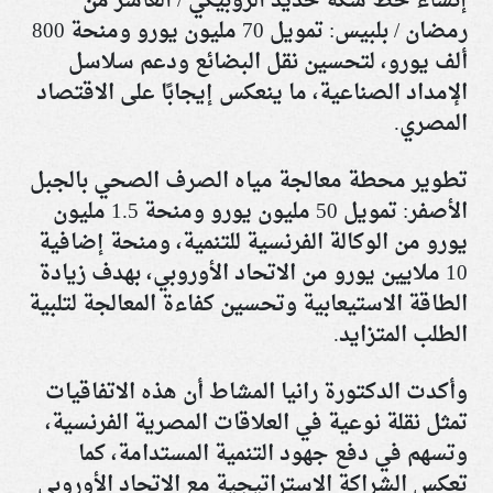
إنشاء خط سكة حديد الروبيكي / العاشر من
رمضان / بلبيس: تمويل 70 مليون يورو ومنحة 800
ألف يورو، لتحسين نقل البضائع ودعم سلاسل
الإمداد الصناعية، ما ينعكس إيجابًا على الاقتصاد
المصري
.
تطوير محطة معالجة مياه الصرف الصحي بالجبل
الأصفر: تمويل 50 مليون يورو ومنحة 1.5 مليون
يورو من الوكالة الفرنسية للتنمية، ومنحة إضافية
10 ملايين يورو من الاتحاد الأوروبي، بهدف زيادة
الطاقة الاستيعابية وتحسين كفاءة المعالجة لتلبية
الطلب المتزايد
.
وأكدت الدكتورة رانيا المشاط أن هذه الاتفاقيات
تمثل نقلة نوعية في العلاقات المصرية الفرنسية،
وتسهم في دفع جهود التنمية المستدامة، كما
تعكس الشراكة الاستراتيجية مع الاتحاد الأوروبي