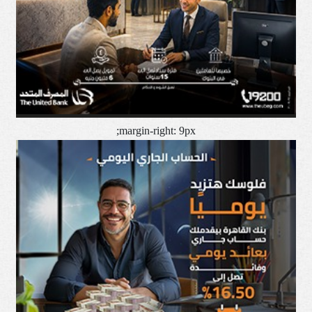
margin-right: 9px;