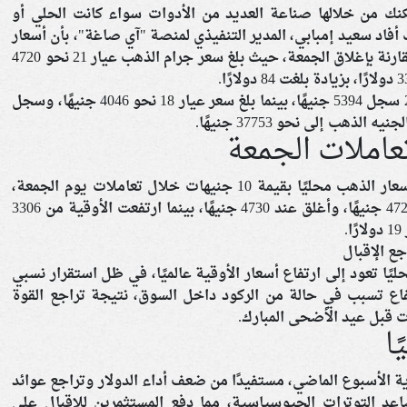
كنك من خلالها صناعة العديد من الأدوات سواء كانت الحلي أو
فاد سعيد إمبابي، المدير التنفيذي لمنصة "آي صاغة"، بأن أسعار
الذهب المحلية انخفضت بمقدار 10 جنيهات مقارنة بإغلاق الجمعة، حيث بلغ سعر جرام الذهب عيار 21 نحو 4720
وأشار إمبابي إلى أن سعر جرام الذهب عيار 24 سجل 5394 جنيهًا، بينما بلغ سعر عيار 18 نحو 4046 جنيهًا، وسجل
عاملات الجمعة
ووفقًا للتقرير اليومي للمنصة، فقد ارتفعت أسعار الذهب محليًا بقيمة 10 جنيهات خلال تعاملات يوم الجمعة،
حيث بدأ جرام الذهب عيار 21 تعاملاته عند 4720 جنيهًا، وأغلق عند 4730 جنيهًا، بينما ارتفعت الأوقية من 3306
جع الإقبال
ًا تعود إلى ارتفاع أسعار الأوقية عالميًا، في ظل استقرار نسبي
اع تسبب في حالة من الركود داخل السوق، نتيجة تراجع القوة
 قبل عيد الأضحى المبارك.
ا
أن الذهب ارتفع بنسبة 1% مع نهاية الأسبوع الماضي، مستفيدًا من ضعف أداء الدولار وتراجع عوائد
اعد التوترات الجيوسياسية، مما دفع المستثمرين للإقبال على