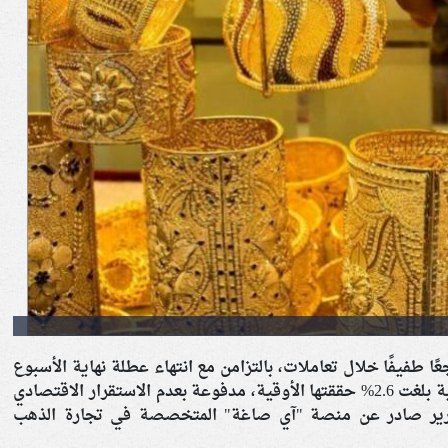
ا طفيفًا خلال تعاملات، بالتزامن مع انتهاء عطلة نهاية الأسبوع
للبورصة العالمية، وذلك عقب مكاسب أسبوعية بلغت 2.6% حققتها الأوقية، مدفوعة بعدم الاستقرار الاقتصادي
رير صادر عن منصة "آي صاغة" المتخصصة في تجارة الذهب