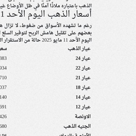
الذهب باعتباره ملاذًا آمنًا في ظل الأوضاع غي
أسعار الذهب اليوم الأحد 11 مايو 2025
رغم ما تشهده الأسواق من ضغوط، لا تزال ه
بعضهم على تقليل هامش الربح لتوفير السلع
اليوم الأحد 11 مايو 2025 حالة من الاستقرار النسبي:
عيار الذهب
سعر 
عيار 24
5383 جن
عيار 22
4934 جن
عيار 21
4710 جن
عيار 18
4037 جن
عيار 14
3140 جن
عيار 12
2691 جن
الاونصة
67426
الجنيه الذهب
37680 