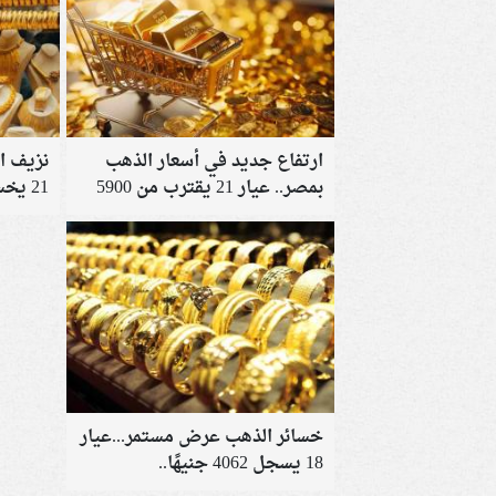
ارتفاع جديد في أسعار الذهب
نزيف ال
بمصر.. عيار 21 يقترب من 5900
21 يخسر نحو 100 جنيه
جنيه
خسائر الذهب عرض مستمر...عيار
18 يسجل 4062 جنيهًا..