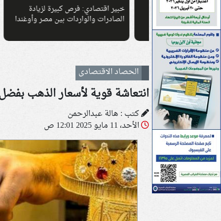
رقام القياسية
خبير اقتصادي: فرص كبيرة لزيادة
الصادرات والواردات بين مصر وأوغندا
بتخفيض
الحصاد الاقتصادى
انتعاشة قوية لأسعار الذهب بفضل ت
كتب : هالة عبدالرحمن
الأحد، 11 مايو 2025 12:01 ص