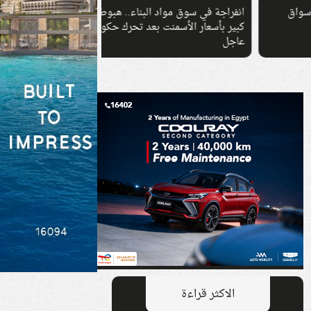
انفراجة في سوق مواد البناء.. هبوط
بدء الأوكازيون الصي
كبير بأسعار الأسمنت بعد تحرك حكومي
تصل إلى 70%.. 
عاجل
على المحلات
الاكثر قراءة