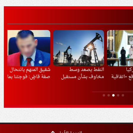
النفط يصعد وسط
شقيق المتهم بانتحال
مصر
تفاقية
مخاوف بشأن مستقبل
صفة قاضٍ: فوجئنا بما
مبا
رك»
مضيق هرمز
فعله
وإي
ماعي
وال