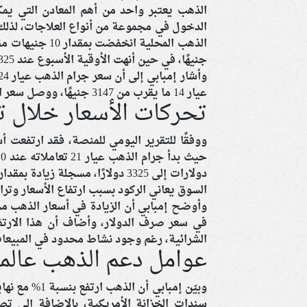
الذهب يعتبر واحد من أهم المعادن التي يم
الدخول في مجموعة من أنواع العلاجات، لذلك أ
جنيهًا، في حين أنهت الأوقية الأسبوع عند 3325 دولارًا، بزيادة بلغت 84 دولارًا.
عيار 14 ما يقرب من 3147 جنيهًا، ووصل سعر الجنيه الذهب إلى نحو 37753 جنيهًا.
تحركات الأسعار خلال ت
دولارات إلى 3325 دولارًا، مسجلة زيادة بمقدار 19 دولارًا.
السوق يعاني الركود بسبب ارتفاع الأسعار وترا
وأوضح إمبابي أن الزيادة في أسعار الذهب محلي
في سعر صرف الدولار، وأضاف أن هذا الارتف
الشرائية، رغم وجود نشاط محدود في المبيعات
عوامل دعم الذهب عالميً
وبيّن إمبابي 
سندات الخزانة الأمريكية، بالإضافة إلى تص