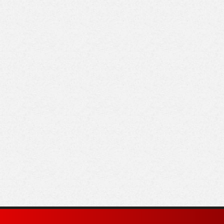
 للطيران تعلن رحلات
لماذا اختار محمد صلاح
شرة من الجزائر
طرابزون سبور رغم
طاليا إلى شرم الشيخ
العروض السعودية؟
غردقة