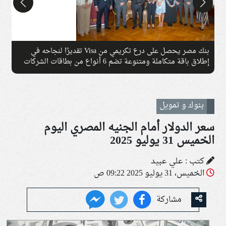
بنك مصر يحصل على درع تكريمي من Visa تقديرًا لنجاحه في
إطلاق باقة متكاملة ومتنوعة تضم 6 أنواع من بطاقات الشركات
خلال عام واحد
ا
بنوك و تمويل
سعر الدولار أمام الجنيه المصري اليوم
الخميس 31 يوليو 2025
كتب : علي عبيد
الخميس، 31 يوليو 2025 09:22 ص
مشاركة