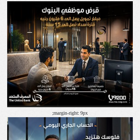
margin-right: 9px;