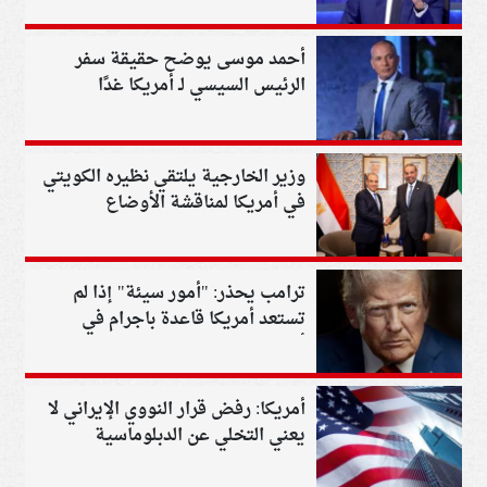
أحمد موسى يوضح حقيقة سفر
الرئيس السيسي لـ أمريكا غدًا
وزير الخارجية يلتقي نظيره الكويتي
في أمريكا لمناقشة الأوضاع
الإقليمية والاقتصادية
ترامب يحذر: "أمور سيئة" إذا لم
تستعد أمريكا قاعدة باجرام في
أفغانستان
أمريكا: رفض قرار النووي الإيراني لا
يعني التخلي عن الدبلوماسية