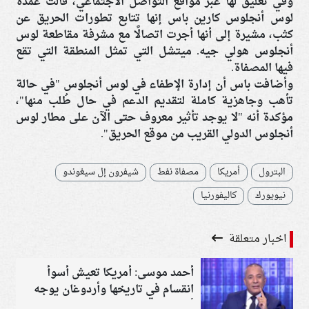
وفي تعليق لها عبر مواقع التواصل الاجتماعي، قالت عمدة
لوس أنجلوس كارين باس إنها تتابع تطورات الحريق عن
كثب، مشيرة إلى أنها أجرت اتصالًا مع مشرفة مقاطعة لوس
أنجلوس هولي جيه. ميتشل التي تمثل المنطقة التي تقع
فيها المصفاة.
وأضافت باس أن إدارة الإطفاء في لوس أنجلوس "في حالة
تأهب وجاهزية كاملة لتقديم الدعم في حال طُلب منها"،
مؤكدة أنه "لا يوجد تأثير معروف حتى الآن على مطار لوس
أنجلوس الدولي القريب من موقع الحريق".
البترول
أمريكا
مصفاة نفط
شيفرون إل سيغوندو
نيويورك
كاليفورنيا
اخبار متعلقة
أحمد موسى: أمريكا تعيش أسوأ
انقسام في تاريخها وأردوغان يوجه
أعنف هجوم على إسرائيل