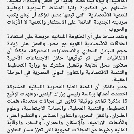
الماضية، واليوم نبدأ فصلًا جديدًا من العمل والبناء»، مضيفًا:
«نستلهم من الدكتورة رانيا المشاط “السردية الوطنية
للتنمية الاقتصادية” التي تبنتها مصر، لنؤكد أن لبنان يكتب
سرديته الجديدة القائمة على الاستثمار والتنمية لا الأزمات
والحروب».
وشدد بساط على أن الحكومة اللبنانية حريصة على استعادة
العلاقات الاقتصادية القوية مع مصر، والعمل على زيادة
حجم التبادل التجاري والاستثمارات المشتركة، مؤكدًا أن
الاتفاقيات التي تم توقيعها خلال الاجتماعات الأخيرة
ستكون محل متابعة وتفعيل مشترك مع وزارة التخطيط
والتنمية الاقتصادية والتعاون الدولي المصرية في المرحلة
المقبلة.
جدير بالذكر أن اللجنة العليا المصرية اللبنانية المشتركة
اختتمت أعمالها برئاسة رئيسي وزراء البلدين، وشهدت توقيع
15 مذكرة تفاهم ووثيقة تعاون في مجالات متعددة، شملت
التخطيط، والتنمية المحلية، والحماية الاجتماعية، وعلوم
الطيران، والنقل البحري، والتعاون الصناعي، والتعليم الفني،
والأبحاث الزراعية، والإسكان والعمران، والسفر، والرقابة
المالية وغيرها من المجالات الحيوية التي تعزز مسار التعاون