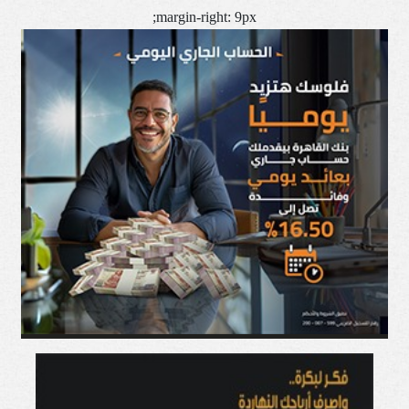
margin-right: 9px;