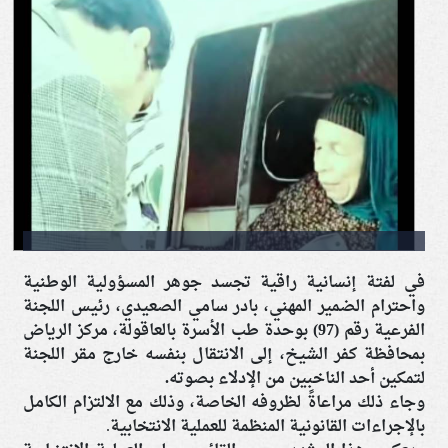
في لفتة إنسانية راقية تجسد جوهر المسؤولية الوطنية
واحترام الضمير المهني، بادر سامي الصعيدي، رئيس اللجنة
الفرعية رقم (97) بوحدة طب الأسرة بالعاقولة، مركز الرياض
بمحافظة كفر الشيخ، إلى الانتقال بنفسه خارج مقر اللجنة
لتمكين أحد الناخبين من الإدلاء بصوته.
وجاء ذلك مراعاةً لظروفه الخاصة، وذلك مع الالتزام الكامل
بالإجراءات القانونية المنظمة للعملية الانتخابية.