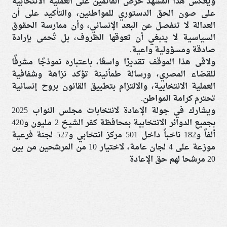
ويعكس هذا المشهد حرص القائمين على العملية الانتخابية
على صون الحق الدستوري للمواطنين، والتأكيد على أن
العدالة لا تنفصل عن البعد الإنساني، وأن ممارسة الحقوق
السياسية لا ينبغي أن تعوقها الظروف، بل تُحمى بإرادة
صادقة ومسؤولية واعية.
ولاقى هذا الموقف تقديرًا واسعًا، باعتباره نموذجًا مشرفًا
للقضاء المصري، ورسالة طمأنينة تؤكد نزاهة وشفافية
العملية الانتخابية، والالتزام بتطبيق القانون بروح إنسانية
تحترم كرامة المواطن.
ويشارك في جولة الإعادة لانتخابات مجلس النواب 2025
بجميع الدوائر الانتخابية بمحافظة كفر الشيخ 2 مليون و420
ألفاً و182 ناخباً داخل 501 مركز انتخابي و527 لجنة فرعية
موزعة على 4 لجان عامة، لاختيار 10 من المرشحين من بين
20 مرشحا لهم حق الإعادة