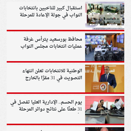
استقبال كبير للناخبين بانتخابات
النواب في جولة الإعادة للمرحلة
الثانية
محافظ بورسعيد يترأس غرفة
عمليات انتخابات مجلس النواب
بجولة الإعادة
الوطنية للانتخابات تعلن انتهاء
التصويت في 31 مقرًا بالخارج
وتستكمل العملية بـ 108 حول العالم
يوم الحسم.. الإدارية العليا تفصل في
31 طعنًا على نتائج دوائر المرحلة
الأولى لانتخابات النواب 2025