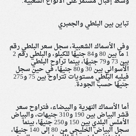
وسط إقبال مستمر على الأنواع الشعبية
.
تباين بين البلطي والجمبري
وفي الأسماك الشعبية، سجل سعر البلطي رقم
1 ما بين 80 و84 جنيهًا للكيلو، والبلطي رقم 2
بين 73 و79 جنيهًا، بينما تراوح البلطي
الأسواني بين 30 و80 جنيهًا، في حين سجل
فيليه البلطي مستويات تتراوح بين 75 و275
جنيهًا حسب الجودة
.
أما الأسماك النهرية والبيضاء، فتراوح سعر
قشر البياض بين 190 و310 جنيهات، والبياض
الأملس البلدي بين 150 و250 جنيهًا، بينما
سجل البياض الخليجي من 80 إلى 140 جنيهًا،