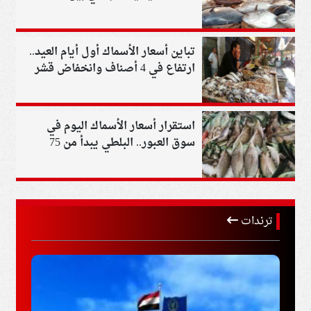
جنيهًا
تباين أسعار الأسماك أول أيام العيد..
ارتفاع في 4 أصناف وانخفاض قشر
البياض
استقرار أسعار الأسماك اليوم في
سوق العبور.. البلطي يبدأ من 75
جنيهًا
ترندات