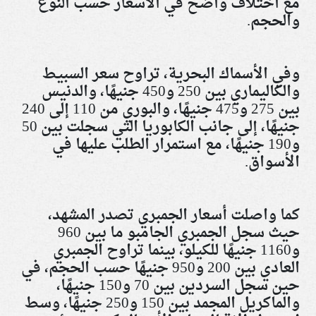
مع اختلاف واضح في الأسعار حسب النوع
والحجم
.
وفي الأسماك البحرية، تراوح سعر السبيط
والكاليماري بين 250 و450 جنيهًا، والدنيس
بين 275 و475 جنيهًا، والبوري من 110 إلى 240
جنيهًا، إلى جانب الكابوريا التي سجلت بين 50
و190 جنيهًا، مع استمرار الطلب عليها في
الأسواق
.
كما واصلت أسعار الجمبري تصدر المشهد،
حيث سجل الجمبري الجامبو ما بين 960
و1160 جنيهًا للكيلو، بينما تراوح الجمبري
العادي بين 200 و950 جنيهًا حسب الحجم، في
حين سجل السردين بين 70 و150 جنيهًا،
والماكريل المجمد بين 150 و250 جنيهًا، وسط