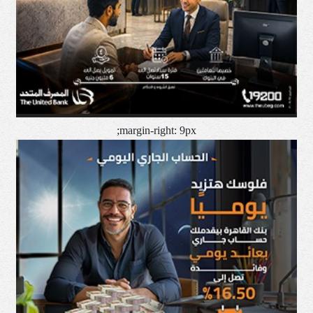
margin-right: 9px;