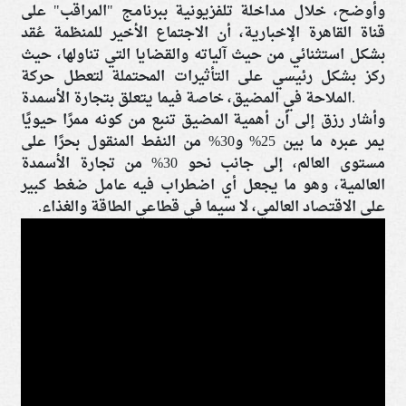
وأوضح، خلال مداخلة تلفزيونية ببرنامج "المراقب" على
قناة القاهرة الإخبارية، أن الاجتماع الأخير للمنظمة عُقد
بشكل استثنائي من حيث آلياته والقضايا التي تناولها، حيث
ركز بشكل رئيسي على التأثيرات المحتملة لتعطل حركة
الملاحة في المضيق، خاصة فيما يتعلق بتجارة الأسمدة.
وأشار رزق إلى أن أهمية المضيق تنبع من كونه ممرًا حيويًا
يمر عبره ما بين 25% و30% من النفط المنقول بحرًا على
مستوى العالم، إلى جانب نحو 30% من تجارة الأسمدة
العالمية، وهو ما يجعل أي اضطراب فيه عامل ضغط كبير
على الاقتصاد العالمي، لا سيما في قطاعي الطاقة والغذاء.