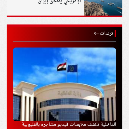
الإمريكي يفاجئ إيران
ترندات
مع طرابزون
الداخلية تكشف ملابسات فيديو مشاجرة بالقليوبية
إيران