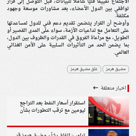
الاجتماع تقييمًا فنيًا شاملًا للبيانات، قبل التوصل إلى قرار
توافقي بين الدول الأعضاء، بعد مشاورات موسعة وجهود
مكثفة.
وأوضح أن القرار يتضمن تقديم دعم فني للدول لمساعدتها
على التعامل مع تداعيات الأزمة، سواء على المدى القصير أو
الطويل، مع مراعاة الفروق في القدرات والظروف بين الدول،
بما يضمن الحد من التأثيرات السلبية على الأمن الغذائي
العالمي.
مضيق هرمز
غلق مضيق هرمز
اخبار متعلقة
استقرار أسعار النفط بعد التراجع
ليومين مع ترقب التطورات بشأن
مضيق هرمز
ترامب: اتفاق بشأن مضيق هرمز قد