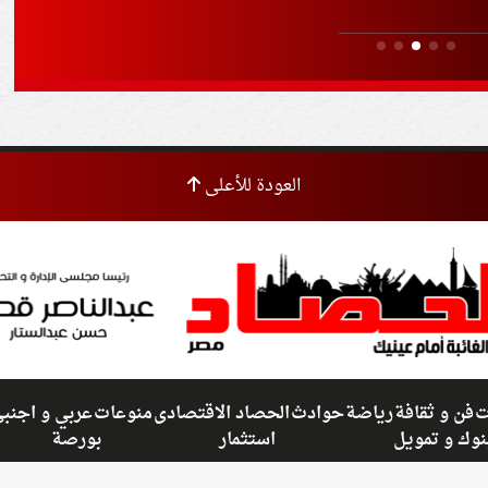
بسبب موجة الحر
باد
الم
العودة للأعلى
ت
فن و ثقافة
رياضة
حوادث
الحصاد الاقتصادى
منوعات
عربي و اجنب
نوك و تمويل
استثمار
بورصة