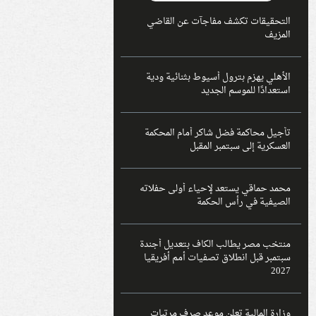
التحقيقات تكشف مفاجآت عن القاضي
المزيف
الأهلي يهزم بترول أسيوط بثنائية ودية
استعدادًا للموسم الجديد
تأجيل محاكمة فضل شاكر أمام المحكمة
العسكرية إلى سبتمبر المقبل
محمد حماقي يستعد لإحياء أولى حفلاته
الصيفية في رأس الحكمة
منتخب مصر يطالب الكاف بتعديل أجندة
سبتمبر قبل انطلاق تصفيات أمم أفريقيا
2027
وزارة المالية تعلن موعد صرف مرتبات