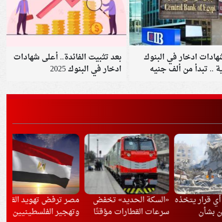
هادات ادخار في البنوك
بعد تثبيت الفائدة.. أعلى شهادات
 .. تبدأ من ألف جنيه
ادخار في البنوك 2025
ار يتخذه
«السكة الحديد» تخفض
مصر ترفض تهويد القدس
الد
ن
سرعات القطارات مؤقتًا
وتهجير الفلسطينيين
بال