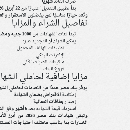
صرف العائد
شهريًا
بدأ تطبيق التعديل اعتبارًا من
22 أبريل 2026
وتُعد خيارًا مناسبًا لمن يفضلون الاستقرار والعا
تفاصيل الشراء والمزايا
تبدأ فئات الشهادات من
1000 جنيه ومضاعفاتها
يمكن الشراء أو التجديد عبر:
تطبيقات الهاتف المحمول
الإنترنت البنكي
ماكينات الصراف الآلي
فروع البنك
مزايا إضافية لحاملي الشها
يوفر بنك مصر عددًا من الخدمات لحاملي الشها
إمكانية
الاقتراض بضمان الشهادة
إصدار
بطاقات ائتمانية
استرداد قيمة الشهادة بعد
6 أشهر
وفق ال
وتبقى شهادات بنك 
الخيارات بما يناسب مختلف احتياجات المستث