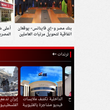
بنك مصر و«إي فاينانس» يوقعان
أعلى ش
اتفاقية لتحويل مرتبات العاملين
المصرية
ودعم الحلول المصرفية الرقمية
ترندات
ذا ارتدى محمد صلاح
الداخلية تكشف ملابسات
إيران تدعم أي قر
القميص رقم 61 مع
فيديو مشاجرة بالقليوبية
الفلسطينيون بشأ