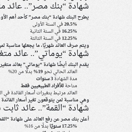
شهادة “بنك مصر”.. عائد متدرج
يطرح البنك شهادة
“بنك مصر”
كأحد أهم الأوع
20.5%
في السنة الأولى
16.25%
في السنة الثانية
12.25%
في السنة الثالثة
ويتم صرف العائد
شهريًا
، ما يجعلها مناسبة ل
شهادة “يوماتي”.. عائد متغ
يقدم البنك أيضًا شهادة
“يوماتي”
بعائد متغير:
العائد الحالي نحو
19%
بدلًا من 20%
مدة الشهادة
3 سنوات
متاحة
للأفراد الطبيعيين فقط
العائد مرتبط بتغيرات أسعار الفائدة في ا
وهي مناسبة لمن يتوقعون تغير أسعار الفائدة 
شهادة “القمة”.. عائد ثابت 
أعلن بنك مصر عن رفع العائد على شهادة
“القم
17.25% سنويًا
بدلًا من 16%