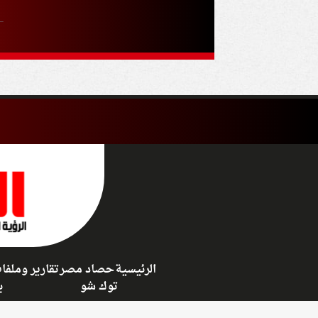
بزون سبور؟
مفاوضات غزة
الرئيسية
حصاد مصر
تقارير وملفا
توك شو
ب