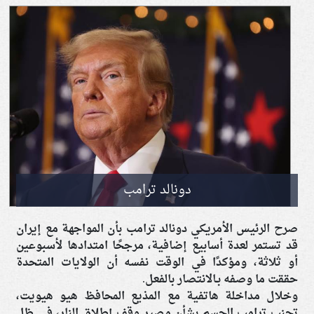
دونالد ترامب
صرح الرئيس الأمريكي دونالد ترامب بأن المواجهة مع إيران
قد تستمر لعدة أسابيع إضافية، مرجحًا امتدادها لأسبوعين
أو ثلاثة، ومؤكدًا في الوقت نفسه أن الولايات المتحدة
حققت ما وصفه بـالانتصار بالفعل.
وخلال مداخلة هاتفية مع المذيع المحافظ هيو هيويت،
تجنب ترامب الحسم بشأن مصير وقف إطلاق النار، في ظل