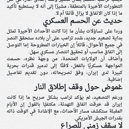
التطورات الأخيرة بالمنطقة، مشيرًا إلى أنه لا يستطيع تأكيد
ما إذا كان الاتفاق لا يزال قائمًا أم لا.
حديث عن الحسم العسكري
وردا على تساؤلات بشأن ما إذا كانت الأحداث الأخيرة تمثل
بداية تصعيد جديد، شدد ترامب على أن بلاده ستحقق النصر
في جميع الأحوال، قائلاً إن الخيارات المطروحة إما التوصل
إلى اتفاق مناسب أو تحقيق انتصار عسكري سهل.
وأضاف أن الولايات المتحدة، من وجهة نظره، حسمت
المواجهة عسكريًا بالفعل، لافتًا إلى تدمير قدرات بحرية
كبيرة لدى إيران، وفق تصريحاته، دون تقديم تفاصيل
إضافية.
غموض حول وقف إطلاق النار
ورغم التصعيد، لم يؤكد ترامب بشكل صريح ما إذا كانت
إيران قد خرقت اتفاق التهدئة، مكتفيًا بالقول إن الأيام
المقبلة ستكشف مسار الأحداث، مع الإشادة في الوقت ذاته
بقدرات الجيش الأمريكي.
لا سقف زمني للصراع