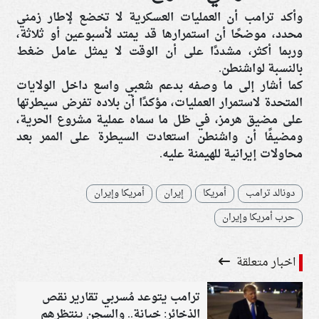
وأكد ترامب أن العمليات العسكرية لا تخضع لإطار زمني
محدد، موضحًا أن استمرارها قد يمتد لأسبوعين أو ثلاثة،
وربما أكثر، مشددًا على أن الوقت لا يمثل عامل ضغط
بالنسبة لواشنطن.
كما أشار إلى ما وصفه بدعم شعبي واسع داخل الولايات
المتحدة لاستمرار العمليات، مؤكدًا أن بلاده تفرض سيطرتها
على مضيق هرمز، في ظل ما سماه عملية مشروع الحرية،
ومضيفًا أن واشنطن استعادت السيطرة على الممر بعد
محاولات إيرانية للهيمنة عليه.
دونالد ترامب
أمريكا
إيران
أمريكا وإيران
حرب أمريكا وإيران
اخبار متعلقة
ترامب يتوعد مُسربي تقارير نقص
الذخائر: خيانة.. والسجن ينتظرهم