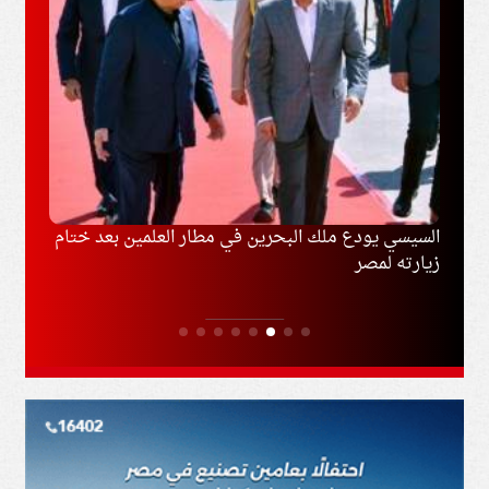
ل
السيسي يودع ملك البحرين في مطار العلمين بعد ختام
السعو
زيارته لمصر
المشت