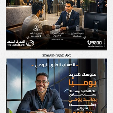
margin-right: 9px;