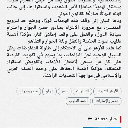
والاقتصادية ومقدرات الدول يُعد من البغي المحرم شرعًا،
ويشكل تهديدًا مباشرًا لأمن الشعوب واستقرارها، إلى جانب
كونه انتهاكًا صارخًا للقانون الدولي.
ودعا البيان إلى وقف هذه الهجمات فورًا، ووضع حد لترويع
المدنيين، مع ضرورة الالتزام بمبادئ حسن الجوار واحترام
سيادة الدول، والعمل على وقف إطلاق النار، مؤكدًا أهمية
تغليب صوت الحكمة والعقل ولغة الحوار والتفاهم.
كما شدد الأزهر على أن الاحتكام إلى طاولة المفاوضات يظل
السبيل الوحيد لحل النزاعات، بما يسهم في تفويت الفرصة
على كل من يسعى لإشعال الأزمات وتقويض استقرار
المنطقة، مؤكدًا أهمية الحفاظ على وحدة الصف العربي
والإسلامي في مواجهة التحديات الراهنة.
الأزهر الشريف
الإمارات
مصر
إيران
مصر وإيران
مصر والإمارات
أحمد الطيب
اخبار متعلقة