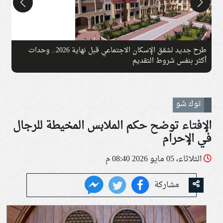
طرح جديد لشقق الإسكان الاجتماعي قبل نهاية 2026.. وحدات
م
أكثر بنفس شروط التقديم
ف
توك شو
الإفتاء توضح حكم الملابس المخيطة للرجال
في الإحرام
الثلاثاء، 05 مايو 2026 08:40 م
مشاركة