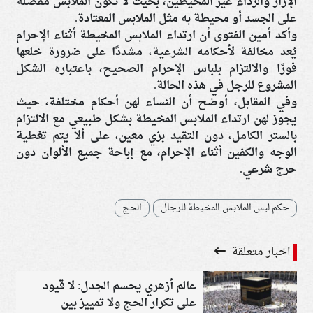
الإزار والرداء غير المخيطين، بحيث لا تكون الملابس مفصلة
على الجسد أو محيطة به مثل الملابس المعتادة.
وأكد أمين الفتوى أن ارتداء الملابس المخيطة أثناء الإحرام
يُعد مخالفة لأحكامه الشرعية، مشددًا على ضرورة خلعها
فورًا والالتزام بلباس الإحرام الصحيح، باعتباره الشكل
المشروع للرجل في هذه الحالة.
وفي المقابل، أوضح أن النساء لهن أحكام مختلفة، حيث
يجوز لهن ارتداء الملابس المخيطة بشكل طبيعي مع الالتزام
بالستر الكامل، دون التقيد بزي معين، على ألا يتم تغطية
الوجه والكفين أثناء الإحرام، مع إباحة جميع الألوان دون
حرج شرعي.
حكم لبس الملابس المخيطة للرجال
الحج
اخبار متعلقة
عالم أزهري يحسم الجدل: لا قيود
على تكرار الحج ولا تمييز بين