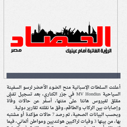
أعلنت السلطات الإسبانية منح الضوء الأخضر لرسو السفينة
السياحية MV Hondius في جزر الكناري، بعد تسجيل تفشٍ
مقلق لفيروس هانتا على متنها، أسفر عن حالات وفاة
وإصابات بين الركاب والطاقم، وفق ما نقلته تقارير دولية.
وبحسب البيانات الصحية، تم رصد 7 حالات مؤكدة أو مشتبه
بها، من بينها 3 وفيات لراكبين هولنديين ومواطن ألماني، فيما