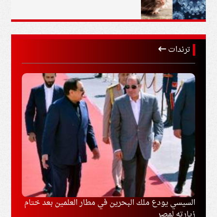
ترندات
ل
السيسي يودع ملك البحرين في مطار العلمين بعد ختام
السعو
زيارته لمصر
المشت