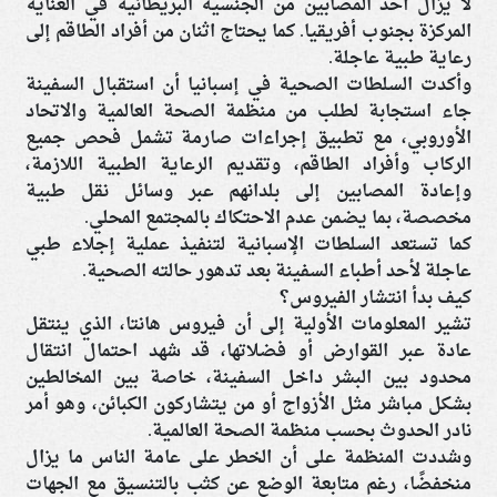
لا يزال أحد المصابين من الجنسية البريطانية في العناية
المركزة بجنوب أفريقيا. كما يحتاج اثنان من أفراد الطاقم إلى
رعاية طبية عاجلة.
وأكدت السلطات الصحية في إسبانيا أن استقبال السفينة
جاء استجابة لطلب من منظمة الصحة العالمية والاتحاد
الأوروبي، مع تطبيق إجراءات صارمة تشمل فحص جميع
الركاب وأفراد الطاقم، وتقديم الرعاية الطبية اللازمة،
وإعادة المصابين إلى بلدانهم عبر وسائل نقل طبية
مخصصة، بما يضمن عدم الاحتكاك بالمجتمع المحلي.
كما تستعد السلطات الإسبانية لتنفيذ عملية إجلاء طبي
عاجلة لأحد أطباء السفينة بعد تدهور حالته الصحية.
كيف بدأ انتشار الفيروس؟
تشير المعلومات الأولية إلى أن فيروس هانتا، الذي ينتقل
عادة عبر القوارض أو فضلاتها، قد شهد احتمال انتقال
محدود بين البشر داخل السفينة، خاصة بين المخالطين
بشكل مباشر مثل الأزواج أو من يتشاركون الكبائن، وهو أمر
نادر الحدوث بحسب منظمة الصحة العالمية.
وشددت المنظمة على أن الخطر على عامة الناس ما يزال
منخفضًا، رغم متابعة الوضع عن كثب بالتنسيق مع الجهات