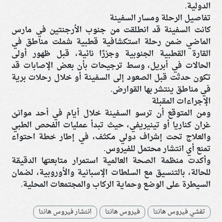
الدولية.
تفاصيل الرحلة ومسار السفينة
كانت السفينة قد انطلقت من جنوب الأرجنتين في مارس
الماضي ضمن رحلة استكشافية قطبية شملت مناطق في
القارة القطبية الجنوبية وجزرًا نائية، قبل ظهور أولى
الحالات في أبريل، وسط ترجيحات بأن بعض الإصابات قد
تكون حدثت قبل الصعود إلى السفينة أو خلال رحلات برية
في مناطق ينتشر بها القوارض.
الإجراءات المقبلة
ومن المتوقع أن ترسو السفينة خلال أيام في أحد موانئ
غران كناريا أو تينيريفي، حيث تبدأ عمليات الفحص الطبي
والعلاج تحت إشراف دولي مكثف، في إطار خطة احتواء
تمنع أي انتشار محتمل للفيروس.
وأكدت منظمة الصحة العالمية استمرار متابعتها الدقيقة
للحالة، بالتنسيق مع السلطات الإسبانية والأوروبية، لضمان
السيطرة على الوضع وحماية الركاب والمجتمعات المحلية.
تفشي فيروس هانتا
فيروس هانتا
انتشار فيروس هانتا