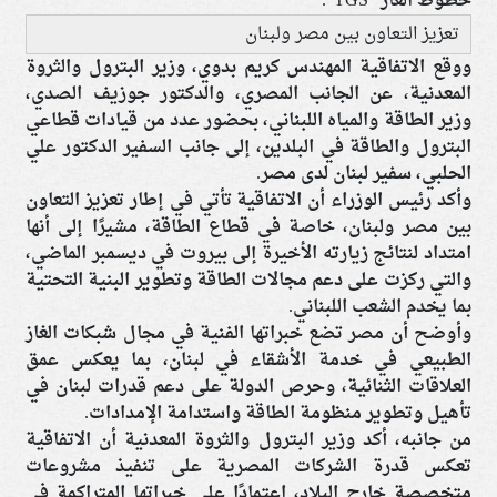
خطوط الغاز "TGS".
تعزيز التعاون بين مصر ولبنان
ووقع الاتفاقية المهندس كريم بدوي، وزير البترول والثروة
المعدنية، عن الجانب المصري، والدكتور جوزيف الصدي،
وزير الطاقة والمياه اللبناني، بحضور عدد من قيادات قطاعي
البترول والطاقة في البلدين، إلى جانب السفير الدكتور علي
الحلبي، سفير لبنان لدى مصر.
وأكد رئيس الوزراء أن الاتفاقية تأتي في إطار تعزيز التعاون
بين مصر ولبنان، خاصة في قطاع الطاقة، مشيرًا إلى أنها
امتداد لنتائج زيارته الأخيرة إلى بيروت في ديسمبر الماضي،
والتي ركزت على دعم مجالات الطاقة وتطوير البنية التحتية
بما يخدم الشعب اللبناني.
وأوضح أن مصر تضع خبراتها الفنية في مجال شبكات الغاز
الطبيعي في خدمة الأشقاء في لبنان، بما يعكس عمق
العلاقات الثنائية، وحرص الدولة على دعم قدرات لبنان في
تأهيل وتطوير منظومة الطاقة واستدامة الإمدادات.
من جانبه، أكد وزير البترول والثروة المعدنية أن الاتفاقية
تعكس قدرة الشركات المصرية على تنفيذ مشروعات
متخصصة خارج البلاد، اعتمادًا على خبراتها المتراكمة في