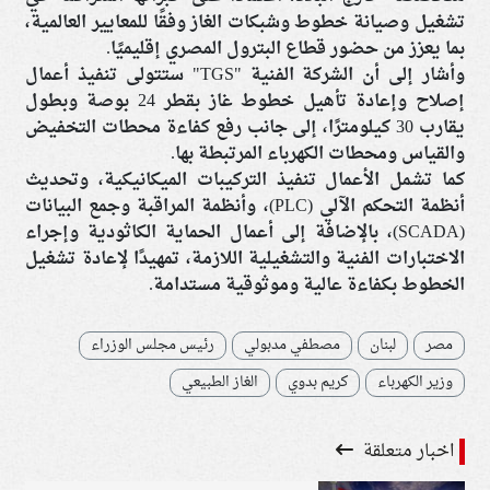
تشغيل وصيانة خطوط وشبكات الغاز وفقًا للمعايير العالمية،
بما يعزز من حضور قطاع البترول المصري إقليميًا.
وأشار إلى أن الشركة الفنية "TGS" ستتولى تنفيذ أعمال
إصلاح وإعادة تأهيل خطوط غاز بقطر 24 بوصة وبطول
يقارب 30 كيلومترًا، إلى جانب رفع كفاءة محطات التخفيض
والقياس ومحطات الكهرباء المرتبطة بها.
كما تشمل الأعمال تنفيذ التركيبات الميكانيكية، وتحديث
أنظمة التحكم الآلي (PLC)، وأنظمة المراقبة وجمع البيانات
(SCADA)، بالإضافة إلى أعمال الحماية الكاثودية وإجراء
الاختبارات الفنية والتشغيلية اللازمة، تمهيدًا لإعادة تشغيل
الخطوط بكفاءة عالية وموثوقية مستدامة.
مصر
لبنان
مصطفي مدبولي
رئيس مجلس الوزراء
وزير الكهرباء
كريم بدوي
الغاز الطبيعي
اخبار متعلقة