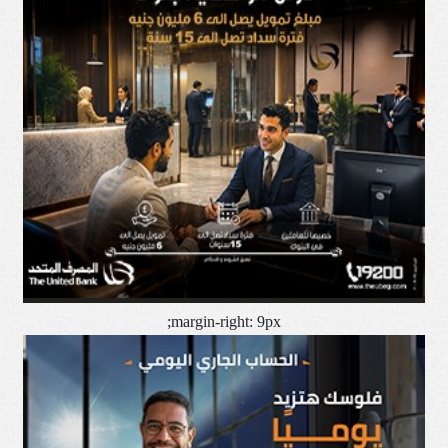
margin-right: 9px;