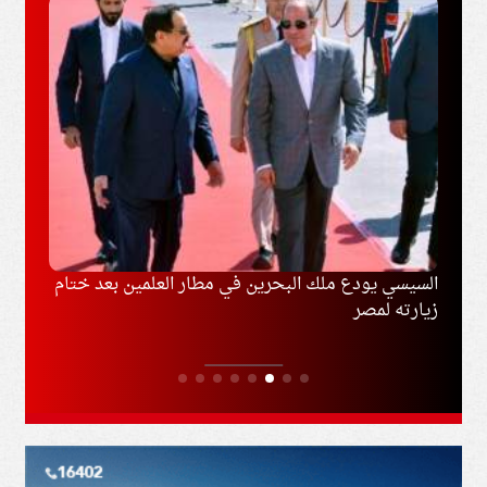
ل
السيسي يودع ملك البحرين في مطار العلمين بعد ختام
السعو
زيارته لمصر
المشت