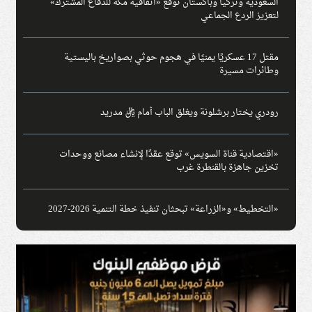
السعودية وتركيا وباكستان توقع «اتفاقية مكة للدفاع المشترك»
لتعزيز الردع الجماعي
مقتل 17 عسكريًا يمنيًا في هجوم حوثي بصواريخ باليستية
وطائرات مسيرة
رودري يختار برشلونة ويغلق الباب أمام ريال مدريد
«اقتصادية قناة السويس» توقع عقدًا لإنشاء مصانع ووحدات
تخزين جاهزة بالقنطرة غرب
«التخطيط» و«الزراعة» تبحثان تنفيذ خطة التنمية 2026-2027